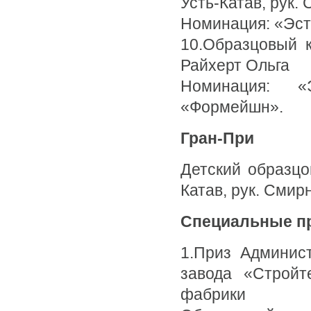
Усть-Катав, рук.
Номинация: «Эст
10.Образцовый к
Райхерт Ольга
Номинация: «
«Формейшн».
Гран-При
Детский образцо
Катав, рук. Смир
Специальные п
1.Приз Админист
завода «Стройт
фабрики