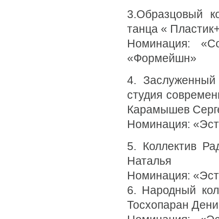
3.Образцовый к
танца « Пластик+»
Номинация: «С
«Формейшн»
4. Заслуженный
студия современ
Карамышев Серг
Номинация: «Эс
5. Коллектив Ра
Наталья
Номинация: «Эс
6. Народный кол
Тосхопаран Дени