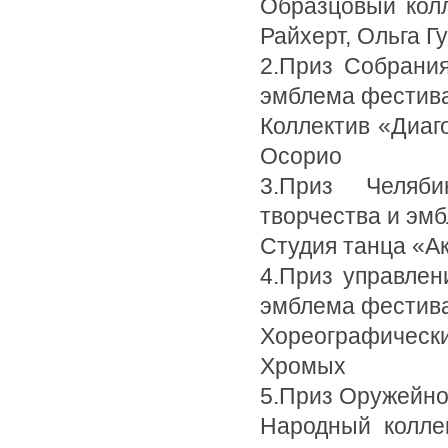
Образцовый колл
Райхерт, Ольга Г
2.Приз Собрания
эмблема фестив
Коллектив «Диаг
Осорио
3.Приз Челяби
творчества и эм
Студия танца «Ак
4.Приз управлени
эмблема фестив
Хореографическ
Хромых
5.Приз Оружейно
Народный коллек