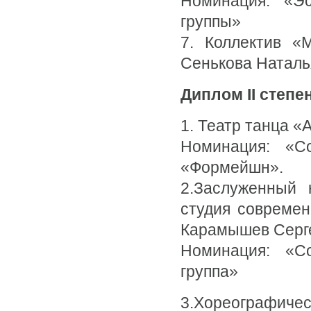
Номинация: «Э
группы»
7. Коллектив «
Сенькова Наталь
Диплом II степе
1. Театр танца «
Номинация: «С
«Формейшн».
2.Заслуженный 
студия современ
Карамышев Серг
Номинация: «С
группа»
3.Хореографическ