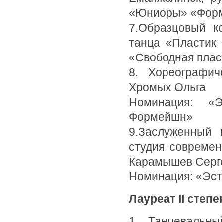
«Юниоры» «Фор
7.Образцовый к
танца «Пластик 
«Свободная пла
8. Хореографич
Хромых Ольга
Номинация: «
Формейшн»
9.Заслуженный 
студия современ
Карамышев Серг
Номинация: «Эст
Лауреат II степе
1. Танцевальны