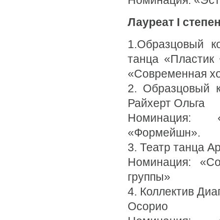
Лауреат I степен
1.Образцовый к
танца «Пластик 
«Современная х
2. Образцовый к
Райхерт Ольга
Номинация: 
«Формейшн».
3. Театр танца А
Номинация: «С
группы»
4. Коллектив Диа
Осорио