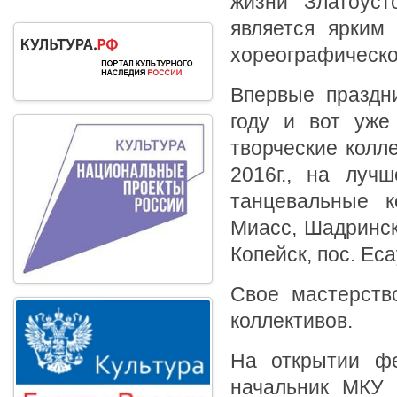
жизни Златоусто
является ярким
хореографическо
Впервые праздн
году и вот уже
творческие колл
2016г., на луч
танцевальные к
Миасс, Шадринск 
Копейск, пос. Ес
Свое мастерств
коллективов.
На открытии фе
начальник МКУ 