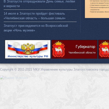
В Златоусте отпраздновали День семьи, любви
и верности
14 июля в Златоусте пройдет фестиваль
«Челябинская область – большая семья»
Златоуст присоединится ко Всероссийской
акции «Ночь музеев»
Copyright © 2011-2021 МКУ Управление культуры Златоустовского городс