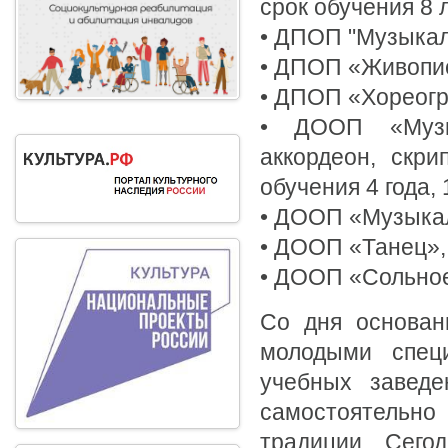
срок обучения 8 
• ДПОП "Музыкаль
• ДПОП «Живопис
• ДПОП «Хореогр
• ДООП «Музык
аккордеон, скри
обучения 4 года, 
• ДООП «Музыкал
• ДООП «Танец», 
• ДООП «Сольное 
Со дня основан
молодыми спец
учебных заведе
самостоятельно
традиции. Сего