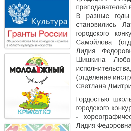
преподавателей в
В разные годы
становились Ла
городского кон
Самойлова (отд
Лидия Федоровн
Шишкина Любов
исполнительств
(отделение инстр
Светлана Дмитри
Гордостью школы
городского конк
- хореографиче
Лидия Федоровна