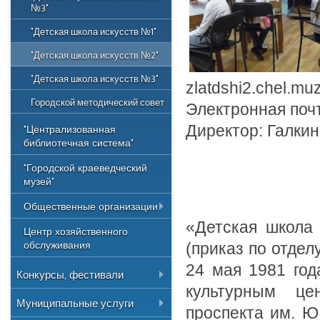
и отдыха
№3"
Учетная политика
"Детская школа искусств №1"
"Детская школа искусств №2"
"Детская школа искусств №3"
zlatdshi2.chel.muz
Городской методический совет
Электронная почт
Директор: Галки
"Централизованная
библиотечная система"
"Городской краеведческий
музей"
Общественные организации
«Детская школа
Центр хозяйственного
Союз художников России
обслуживания
(приказ по отдел
Национальные культурные
центры
24 мая 1981 год
Конкурсы, фестивали
культурным цен
Литературное объединение
Всероссийские
Муниципальные услуги
"Мартен"
проспекта им. Ю