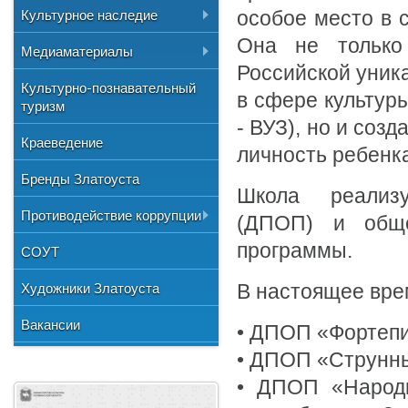
Региональные, Областные
Профсоюзная организация
Реестр
Культурное наследие
особое место в с
Городские
Она не только
Муниципальные задания
Информация
Медиаматериалы
Российской уник
Перечень объектов
Аудио
Культурно-познавательный
в сфере культуры
культурного наследия
туризм
Фото
- ВУЗ), но и соз
Нормативно-правовая база
Краеведение
Видео
личность ребенк
Бренды Златоуста
Школа реализу
Противодействие коррупции
(ДПОП) и обще
программы.
Документы
СОУТ
Сведения о доходах
Художники Златоуста
В настоящее вре
Методические рекомендации
Вакансии
• ДПОП «Фортепи
Формы документов
• ДПОП «Струнны
• ДПОП «Народн