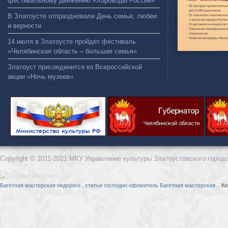
фестивальному движению «Хороводы России»
В Златоусте отпраздновали День семьи, любви
и верности
14 июля в Златоусте пройдет фестиваль
«Челябинская область – большая семья»
Златоуст присоединится ко Всероссийской
акции «Ночь музеев»
Copyright © 2011-2021 МКУ Управление культуры Златоустовского городс
Багетная мастерская недорого , статьи господин офомитель Багетная мастерская
. . 