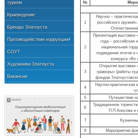
Общественные организации
туризм
и отдыха
№
Меро
№3"
Фото
Учетная политика
Нормативно-правовая база
Центр хозяйственного
Союз художников России
"Детская школа искусств №1"
Краеведение
Видео
Научно – практическа
обслуживания
Национальные культурные
1
российского оружия»
"Детская школа искусств №2"
Бренды Златоуста
центры
Отечественной
"Детская школа искусств №3"
Презентация выставки 
Литературное объединение
Противодействие коррупции
года – российская 
"Мартен"
Городской методический совет
2
национальная горд
Документы
СОУТ
Профсоюзная организация
подведение итогов и 
конкурса «Во 
Сведения о доходах
Художники Златоуста
Открытие выставки 
Методические рекомендации
3
гравюры» (работы худо
Вакансии
фондов Златоустовско
Формы документов
Научно-практическая 
4
чт
5
Путешествие н
Традиционное торжеств
6
П.П.Аносова и 
7
Кузнечны
8
Мероприятия фа