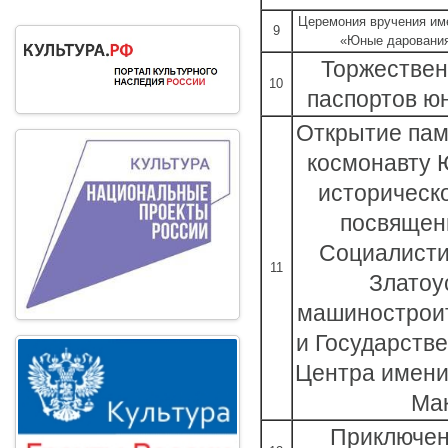
Церемония вручения им
9
«Юные дарования
Торжествен
10
паспортов ю
Открытие пам
космонавту Ю
историческо
посвящен
Социалисти
11
Златоу
машиностроит
и Государстве
Центра имени
Ма
Приключен