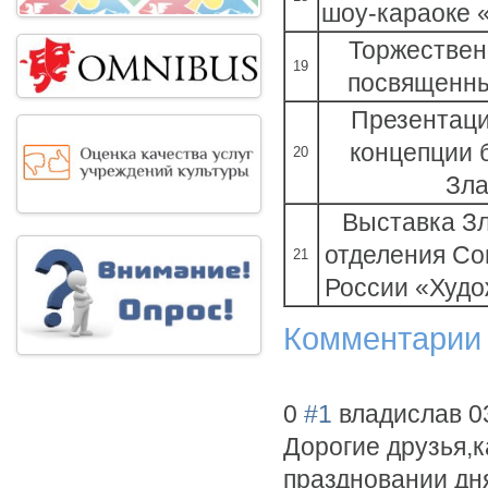
шоу-караоке 
Торжествен
19
посвященны
Презентаци
концепции 
20
Зла
Выставка Зл
отделения Со
21
России «Худо
Комментарии
0
#1
владислав
0
Дорогие друзья,к
праздновании дня