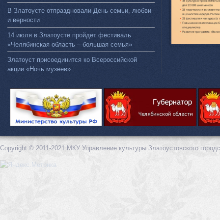
В Златоусте отпраздновали День семьи, любви
и верности
14 июля в Златоусте пройдет фестиваль
«Челябинская область – большая семья»
Златоуст присоединится ко Всероссийской
акции «Ночь музеев»
Copyright © 2011-2021 МКУ Управление культуры Златоустовского городс