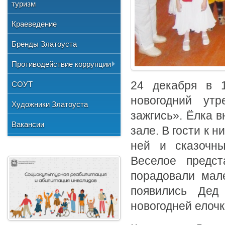
Общественные организации
туризм
и отдыха
№3"
Фото
Учетная политика
Нормативно-правовая база
Центр хозяйственного
Союз художников России
"Детская школа искусств №1"
Краеведение
Видео
обслуживания
Национальные культурные
"Детская школа искусств №2"
Бренды Златоуста
центры
"Детская школа искусств №3"
Литературное объединение
Противодействие коррупции
"Мартен"
Городской методический совет
Документы
24 декабря в 1
СОУТ
Профсоюзная организация
новогодний утр
Сведения о доходах
Художники Златоуста
зажгись». Ёлка 
Методические рекомендации
Вакансии
зале. В гости к 
Формы документов
ней и сказочные
Веселое предст
порадовали мал
появились Дед
новогодней елочк