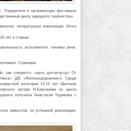
». Учредители и организаторы фестиваля
рственный центр народного творчества».
монолог, литературная композиция. Итоги
 18 лет и старше.
азительность исполнителя, техника речи,
Дипломант. Сувениры.
о, как говорится, «цель достигнута»! От
лякса» (ДК «Железнодорожник»). Среди
возрастной категории 13-14 лет Щелчков
товского автора Н.Берсенева из цикла
ауреата получила Анастасия Чурикова с
ских замыслов, их успешной реализации,