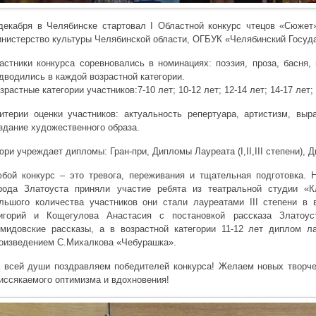
декабря в Челябинске стартовал I Областной конкурс чтецов «Сюжет
нистерство культуры Челябинской области, ОГБУК «Челябинский Госуда
астники конкурса соревновались в номинациях: поэзия, проза, басня, 
дводились в каждой возрастной категории.
зрастные категории участников:7-10 лет; 10-12 лет; 12-14 лет; 14-17 лет;
итерии оценки участников: актуальность репертуара, артистизм, выр
здание художественного образа.
ри учреждает дипломы: Гран-при, Дипломы Лауреата (I,II,III степени), 
бой конкурс – это тревога, переживания и тщательная подготовка. Н
рода Златоуста приняли участие ребята из театральной студии «К
льшого количества участников они стали лауреатами III степени в 
игорий и Кощегулова Анастасия с постановкой рассказа Златоус
мидовские рассказы, а в возрастной категории 11-12 лет диплом л
оизведением С.Михалкова «Чебурашка».
 всей души поздравляем победителей конкурса! Желаем новых творче
иссякаемого оптимизма и вдохновения!