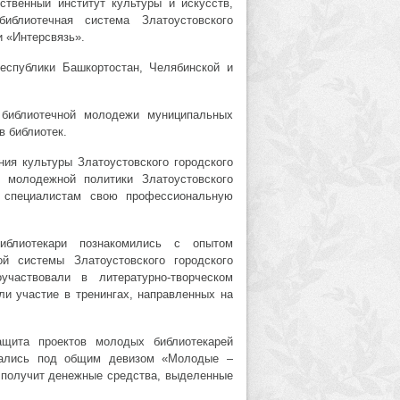
твенный институт культуры и искусств,
иблиотечная система Златоустовского
и «Интерсвязь».
еспублики Башкортостан, Челябинской и
 библиотечной молодежи муниципальных
в библиотек.
ия культуры Златоустовского городского
 молодежной политики Златоустовского
м специалистам свою профессиональную
блиотекари познакомились с опытом
ой системы Златоустовского городского
участвовали в литературно-творческом
и участие в тренингах, направленных на
ита проектов молодых библиотекарей
вались под общим девизом «Молодые –
 получит денежные средства, выделенные