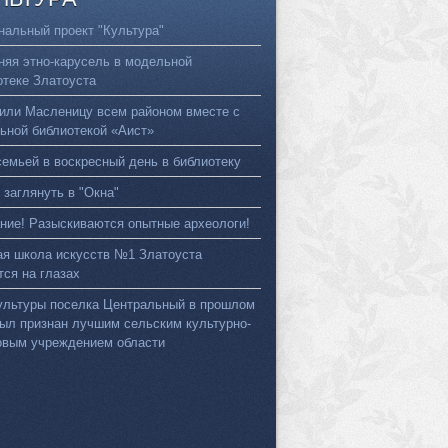
нальный проект "Культура"
няя этно-карусель в модельной
отеке Златоуста
или Масленицу всем районом вместе с
ьной библиотекой «Аист»
семьей в воскресный день в библиотеку
 заглянуть в "Окна"
ние! Разыскиваются опытные археологи!
ая школа искусств №1 Златоуста
тся на глазах
ультуры поселка Центральный в прошлом
был признан лучшим сельским культурно-
овым учреждением области