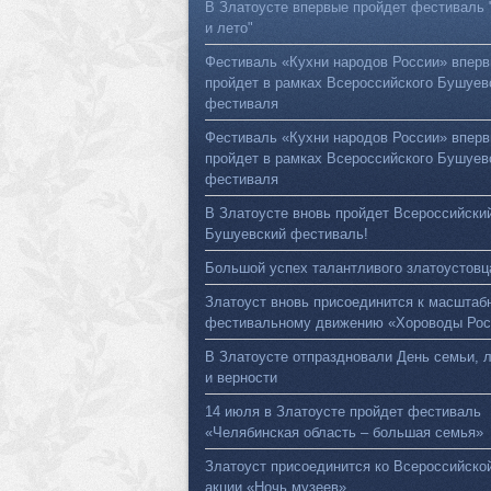
В Златоусте впервые пройдет фестиваль 
и лето"
Фестиваль «Кухни народов России» впер
пройдет в рамках Всероссийского Бушуев
фестиваля
Фестиваль «Кухни народов России» впер
пройдет в рамках Всероссийского Бушуев
фестиваля
В Златоусте вновь пройдет Всероссийски
Бушуевский фестиваль!
Большой успех талантливого златоустовц
Златоуст вновь присоединится к масштаб
фестивальному движению «Хороводы Рос
В Златоусте отпраздновали День семьи, 
и верности
14 июля в Златоусте пройдет фестиваль
«Челябинская область – большая семья»
Златоуст присоединится ко Всероссийско
акции «Ночь музеев»