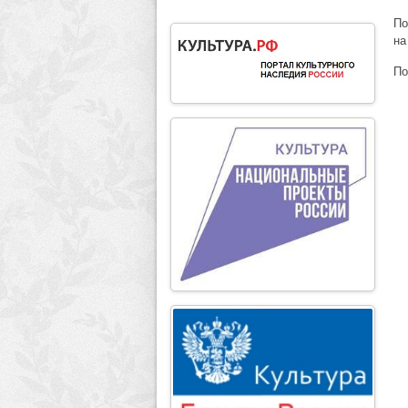
По
на
По