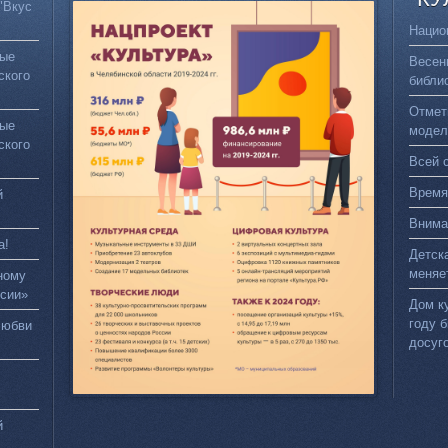
"Вкус
Нацио
вые
Весен
ского
библи
Отмет
вые
модел
ского
Всей 
Время
й
Внима
а!
Детск
меняе
ному
сии»
Дом к
году 
любви
досуг
й