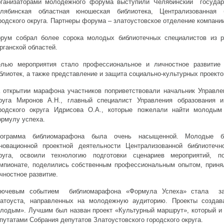
ганизаторами молодежного форума выступили Челябинский государс
лябинская областная юношеская библиотека, Централизованная б
родского округа. Партнеры форума – златоустовское отделение компани
рум собрал более сорока молодых библиотечных специалистов из р
рганской областей.
лью мероприятия стало профессиональное и личностное развитие
блиотек, а также представление и защита социально-культурных проекто
 открытии марафона участников поприветствовали начальник Управлен
руга Миронов А.Н., главный специалист Управления образования и
родского округа Идрисова О.А., которые пожелали найти молоды
рмулу успеха.
ограмма библиомарафона была очень насыщенной. Молодые би
новационной проектной деятельности Централизованной библиотечн
руга, освоили технологию подготовки сценариев мероприятий, по
мпионате, поделились собственным профессиональным опытом, принял
чностное развитие.
ючевым событием библиомарафона «Формула Успеха» стала защ
атоуста, направленных на молодежную аудиторию. Проекты созда
лодым». Лучшим был назван проект «Культурный маршрут», который и
путатами Собрания депутатов Златоустовского городского округа.