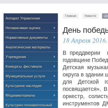
Главная
Новости
Де
Аппарат Управления
Независимая оценка
День побед
Нормативные правовые акты
Нормативные документы
18 Апреля 2016.
РФ
Положение об управлении
Аналитические материалы
Приказы Министерства
В преддверии п
культуры России
Распоряжения и
Учреждения
годовщине Побед
постановления
Приказы Министерства
Культурно-досуговые
Конкурсы, фестивали
Детская музыка
культуры Челябинской области
Административные
регламенты
округа в здании 
Образовательные
Дворец культуры "Булат"
Всероссийские
Муниципальные услуги
Приказы Управления культуры
Программы
для Детской 
Дворец культуры
"Централизованная
"Детская музыкальная школа
Региональные, Областные
Результаты
Реестр
Культурное наследие
"Железнодорожник"
№1"
библиотечная система"
посвящается». В
Приказы
Городские
Муниципальные задания
Сельская централизованная
Информация
"Детская музыкальная школа
Медиаматериалы
оркестр, солис
"Городской краеведческий
Протоколы
клубная система
№2"
музей"
инструментов ДМ
Перечень объектов
Аудио
Культурно-познавательный
Ведомственный контроль
Златоустовские парки культуры
"Детская музыкальная школа
культурного наследия