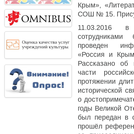
Крым», «Литера
СОШ № 15. Прису
11.03.2016 
сотрудниками
проведен инф
«Россия и Крым
Рассказано об 
части российс
протяжении длит
исторической св
о достопримечат
годы Великой От
был передан в 
прошёл референд