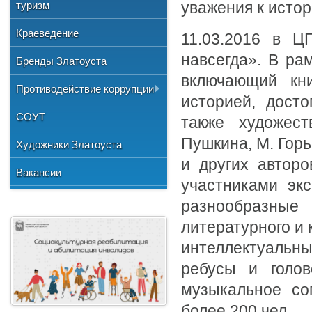
Общественные организации
туризм
уважения к исто
и отдыха
№3"
Фото
Учетная политика
Нормативно-правовая база
Центр хозяйственного
Союз художников России
"Детская школа искусств №1"
Краеведение
11.03.2016 в Ц
Видео
обслуживания
Национальные культурные
"Детская школа искусств №2"
навсегда». В ра
Бренды Златоуста
центры
"Детская школа искусств №3"
включающий кни
Литературное объединение
Противодействие коррупции
"Мартен"
историей, досто
Городской методический совет
Документы
СОУТ
Профсоюзная организация
также художест
Сведения о доходах
Пушкина, М. Горь
Художники Златоуста
и других автор
Методические рекомендации
Вакансии
участниками эк
Формы документов
разнообразные
литературного и
интеллектуальны
ребусы и голов
музыкальное со
более 200 чел.