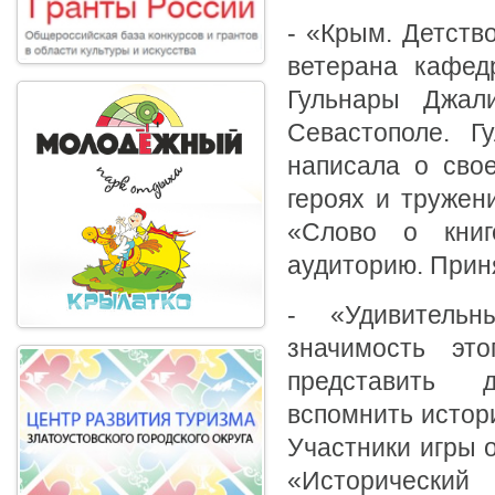
- «Крым. Детств
ветерана кафед
Гульнары Джал
Севастополе. Г
написала о свое
героях и тружен
«Слово о кни
аудиторию. Приня
- «Удивительн
значимость эт
представить д
вспомнить истор
Участники игры 
«Исторический