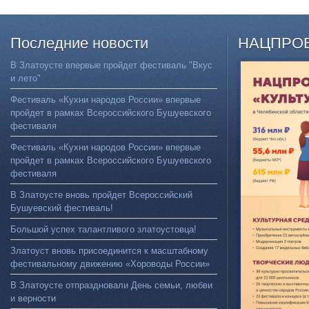
Последние
новости
НАЦПРО
В Златоусте впервые пройдет фестиваль "Вкус
и лето"
Фестиваль «Кухни народов России» впервые
пройдет в рамках Всероссийского Бушуевского
фестиваля
Фестиваль «Кухни народов России» впервые
пройдет в рамках Всероссийского Бушуевского
фестиваля
В Златоусте вновь пройдет Всероссийский
Бушуевский фестиваль!
Большой успех талантливого златоустовца!
Златоуст вновь присоединится к масштабному
фестивальному движению «Хороводы России»
В Златоусте отпраздновали День семьи, любви
и верности