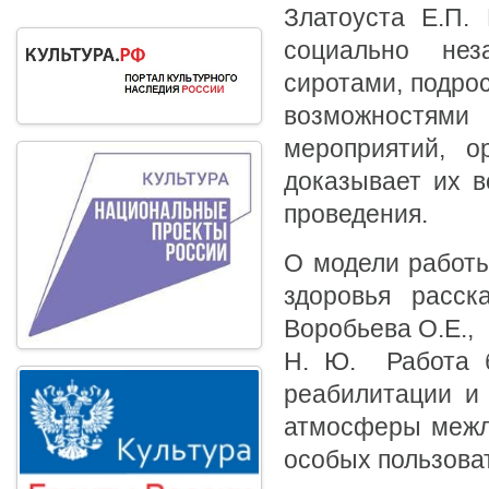
Златоуста Е.П.
социально нез
сиротами, подро
возможностями
мероприятий, о
доказывает их в
проведения.
О модели работы
здоровья расс
Воробьева О.Е., 
Н. Ю. Работа б
реабилитации и 
атмосферы межли
особых пользова