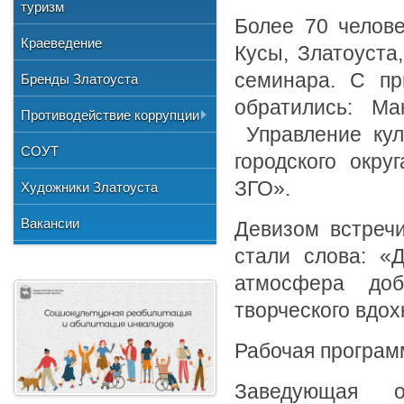
Общественные организации
туризм
и отдыха
№3"
Фото
Более 70 челове
Учетная политика
Нормативно-правовая база
Центр хозяйственного
Союз художников России
"Детская школа искусств №1"
Краеведение
Видео
Кусы, Златоуста
обслуживания
Национальные культурные
"Детская школа искусств №2"
семинара. С пр
Бренды Златоуста
центры
"Детская школа искусств №3"
обратились: Ма
Литературное объединение
Противодействие коррупции
"Мартен"
Городской методический совет
Управление кул
Документы
СОУТ
Профсоюзная организация
городского окр
Сведения о доходах
ЗГО».
Художники Златоуста
Методические рекомендации
Вакансии
Девизом встречи
Формы документов
стали слова: «
атмосфера доб
творческого вдох
Рабочая програм
Заведующая о