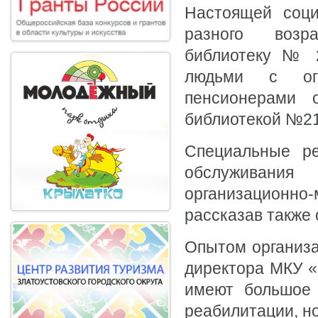
Настоящей соц
разного возра
библиотеку № 2
людьми с огр
пенсионерами 
библиотекой №21
Специальные ре
обслуживани
организационно
рассказав также
Опытом организа
директора МКУ «
имеют большое 
реабилитации, н