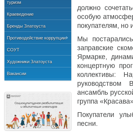
Общественные организации
туризм
и отдыха
№3"
Фото
должно сочетать
Учетная политика
Нормативно-правовая база
Центр хозяйственного
Союз художников России
"Детская школа искусств №1"
Краеведение
особую атмосфер
Видео
обслуживания
Национальные культурные
"Детская школа искусств №2"
покупателям, но 
Бренды Златоуста
центры
"Детская школа искусств №3"
Литературное объединение
Противодействие коррупции
Мы постарались
"Мартен"
Городской методический совет
заправские ско
Документы
СОУТ
Профсоюзная организация
Ярмарке, динам
Сведения о доходах
Художники Златоуста
концертную про
Методические рекомендации
Вакансии
коллективы: Н
Формы документов
руководством 
ансамбль русско
группа «Красава
Покупатели улы
песни.