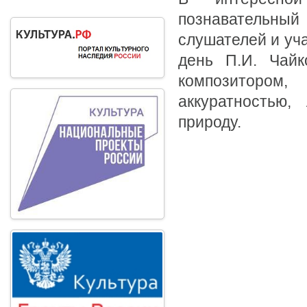
познавательны
слушателей и уча
день П.И. Чай
композитором
аккуратностью,
природу.