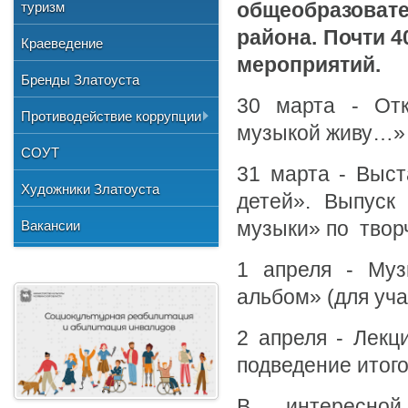
Общественные организации
туризм
общеобразова
и отдыха
№3"
Фото
Учетная политика
Нормативно-правовая база
Центр хозяйственного
Союз художников России
района. Почти 
"Детская школа искусств №1"
Краеведение
Видео
обслуживания
мероприятий.
Национальные культурные
"Детская школа искусств №2"
Бренды Златоуста
центры
"Детская школа искусств №3"
30 марта - Отк
Литературное объединение
Противодействие коррупции
"Мартен"
музыкой живу…»
Городской методический совет
Документы
СОУТ
Профсоюзная организация
31 марта - Выст
Сведения о доходах
Художники Златоуста
детей». Выпу
Методические рекомендации
Вакансии
музыки» по творч
Формы документов
1 апреля - Муз
альбом» (для у
2 апреля - Лекц
подведение итого
В интересно