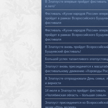
В Златоусте впервые пройдет фестиваль 
и лето"
Фестиваль «Кухни народов России» впер
пройдет в рамках Всероссийского Бушуев
фестиваля
Фестиваль «Кухни народов России» впер
пройдет в рамках Всероссийского Бушуев
фестиваля
В Златоусте вновь пройдет Всероссийски
Бушуевский фестиваль!
Большой успех талантливого златоустовц
Златоуст вновь присоединится к масштаб
фестивальному движению «Хороводы Рос
В Златоусте отпраздновали День семьи, 
и верности
14 июля в Златоусте пройдет фестиваль
«Челябинская область – большая семья»
Златоуст присоединится ко Всероссийско
акции «Ночь музеев»