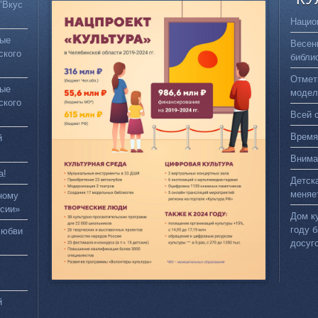
"Вкус
Нацио
вые
Весен
ского
библи
Отмет
вые
модел
ского
Всей 
Время
й
Внима
а!
Детск
меняе
ному
сии»
Дом к
году 
любви
досуг
й