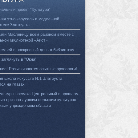
нальный проект "Культура"
няя этно-карусель в модельной
отеке Златоуста
или Масленицу всем районом вместе с
ьной библиотекой «Аист»
семьей в воскресный день в библиотеку
 заглянуть в "Окна"
ние! Разыскиваются опытные археологи!
ая школа искусств №1 Златоуста
тся на глазах
ультуры поселка Центральный в прошлом
был признан лучшим сельским культурно-
овым учреждением области