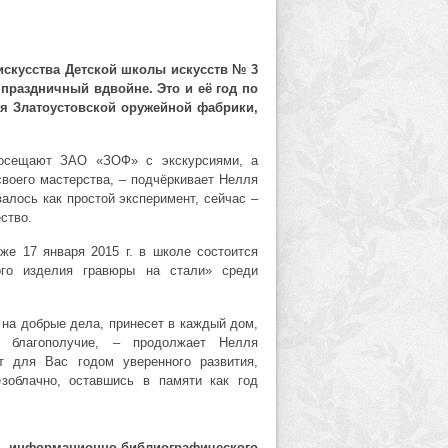
искусства
Детской школы искусств № 3
праздничный вдвойне. Это и её год по
ия Златоустовской оружейной фабрики,
осещают ЗАО «ЗОФ» с экскурсиями, а
воего мастерства, – подчёркивает Нелля
алось как простой эксперимент, сейчас –
ство.
же 17 января 2015 г. в школе состоится
ого изделия гравюры на стали» среди
на добрые дела, принесет в каждый дом,
 благополучие, – продолжает Нелля
т для Вас годом уверенного развития,
езоблачно, оставшись в памяти как год
информационно-библиографического