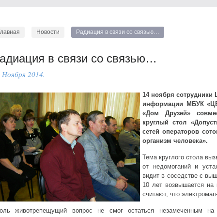
Главная
Новости
Радиация в связи со связью…
адиация в связи со связью…
 Ноября 2014.
14 ноября сотрудники 
информации МБУК «ЦБ
«Дом Друзей» совм
круглый стол «Допус
сетей операторов сото
организм человека».
Тема круглого стола выз
от недомоганий и уста
видит в соседстве с выш
10 лет возвышается на
считают, что электромаг
оль животрепещущий вопрос не смог остаться незамеченным на 