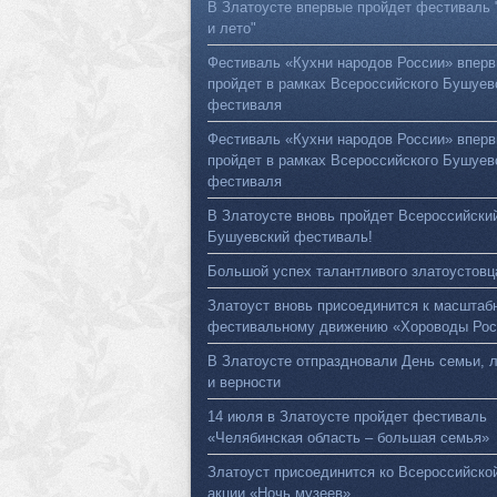
В Златоусте впервые пройдет фестиваль 
и лето"
Фестиваль «Кухни народов России» впер
пройдет в рамках Всероссийского Бушуев
фестиваля
Фестиваль «Кухни народов России» впер
пройдет в рамках Всероссийского Бушуев
фестиваля
В Златоусте вновь пройдет Всероссийски
Бушуевский фестиваль!
Большой успех талантливого златоустовц
Златоуст вновь присоединится к масштаб
фестивальному движению «Хороводы Рос
В Златоусте отпраздновали День семьи, 
и верности
14 июля в Златоусте пройдет фестиваль
«Челябинская область – большая семья»
Златоуст присоединится ко Всероссийско
акции «Ночь музеев»