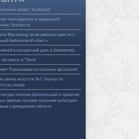
нальный проект "Культура"
няя этно-карусель в модельной
отеке Златоуста
или Масленицу всем районом вместе с
ьной библиотекой «Аист»
семьей в воскресный день в библиотеку
 заглянуть в "Окна"
ние! Разыскиваются опытные археологи!
ая школа искусств №1 Златоуста
тся на глазах
ультуры поселка Центральный в прошлом
был признан лучшим сельским культурно-
овым учреждением области