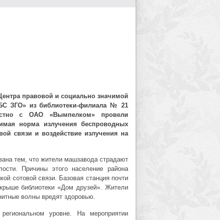
Центра правовой и социально значимой
С ЗГО» из библиотеки-филиала № 21
естно с ОАО «Вымпелком» провели
тимая норма излучения беспроводных
вой связи и воздействие излучения на
вана тем, что жители машзавода страдают
лости. Причины этого население района
кой сотовой связи. Базовая станция почти
 крыше библиотеки «Дом друзей». Жители
нитные волны вредят здоровью.
региональном уровне. На мероприятии