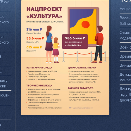
"Вкус
Нацио
вые
Весен
ского
библи
Отмет
вые
модел
ского
Всей 
Время
й
Внима
а!
Детск
меняе
ному
сии»
Дом к
году 
любви
досуг
й