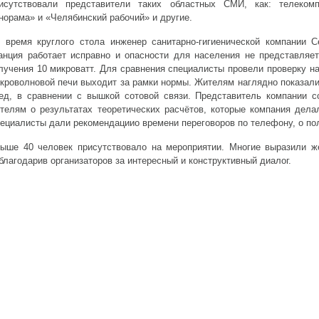
исутствовали представители таких областных СМИ, как: телеком
норама» и «Челябинский рабочий» и другие.
 время круглого стола инженер санитарно-гигиенической компании 
анция работает исправно и опасности для населения не представляет
лучения 10 микроватт. Для сравнения специалисты провели проверку на
кроволновой печи выходит за рамки нормы. Жителям наглядно показали
ед, в сравнении с вышкой сотовой связи. Представитель компании 
телям о результатах теоретических расчётов, которые компания дела
ециалисты дали рекомендациио времени переговоров по телефону, о пол
ыше 40 человек присутствовало на мероприятии. Многие выразили ж
благодарив организаторов за интересный и конструктивный диалог.