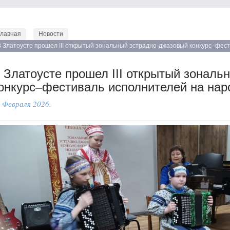
Главная
Новости
В Златоусте прошел III открытый зональный эстрадно-джазовый конкурс–фес
инструментах
 Златоусте прошел III открытый зональ
онкурс–фестиваль исполнителей на нар
 Февраля 2026.