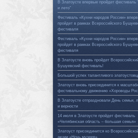
В Златоусте впервые пройдет фестиваль 
и лето"
Фестиваль «Кухни народов России» впер
пройдет в рамках Всероссийского Бушуев
фестиваля
Фестиваль «Кухни народов России» впер
пройдет в рамках Всероссийского Бушуев
фестиваля
В Златоусте вновь пройдет Всероссийски
Бушуевский фестиваль!
Большой успех талантливого златоустовц
Златоуст вновь присоединится к масштаб
фестивальному движению «Хороводы Рос
В Златоусте отпраздновали День семьи, 
и верности
14 июля в Златоусте пройдет фестиваль
«Челябинская область – большая семья»
Златоуст присоединится ко Всероссийско
акции «Ночь музеев»