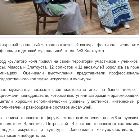
I открытый зональный эстрадно-джазовый конкурс–фестиваль исполнит
 февраля в детской музыкальной школе №3 Златоуста.
род крылатого коня принял на своей территории участников - учеников
сы, Миасса и Златоуста. 12 солистов и 11 ансамблей боролись за побе
минациях. Оценивали выступления представители профессионал
сударственного колледжа искусства и культуры.
ые музыканты показали свое мастерство игры на баяне, домре, 
ддержали преподаватели, которые выступили авторами и аранжировщик
метили хороший исполнительский уровень участников, интересный р
полнителей и разнообразие составов ансамблей.
рашением творческого форума стало выступление ансамбля русских
ководством Валентины Петровской. В составе творческого коллектива
лледжа искусства и культуры. Завершился конкурс-фестиваль т
астников и победителей.