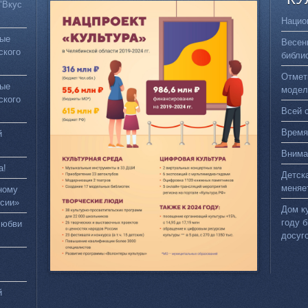
"Вкус
Нацио
вые
Весен
ского
библи
Отмет
вые
модел
ского
Всей 
Время
й
Внима
а!
Детск
меняе
ному
сии»
Дом к
году 
любви
досуг
й