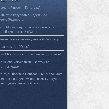
нальный проект "Культура"
няя этно-карусель в модельной
отеке Златоуста
или Масленицу всем районом вместе с
ьной библиотекой «Аист»
семьей в воскресный день в библиотеку
 заглянуть в "Окна"
ние! Разыскиваются опытные археологи!
ая школа искусств №1 Златоуста
тся на глазах
ультуры поселка Центральный в прошлом
был признан лучшим сельским культурно-
овым учреждением области