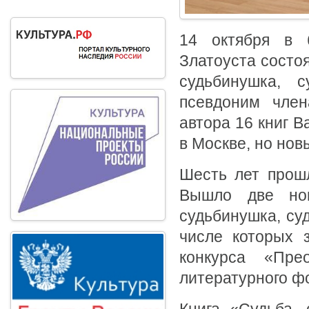
14 октября в б
Златоуста состоя
судьбинушка, с
псевдоним член
автора 16 книг В
в Москве, но нов
Шесть лет прошл
Вышло две нов
судьбинушка, суд
числе которых 
конкурса «Пре
литературного ф
Книга «Судьба, 