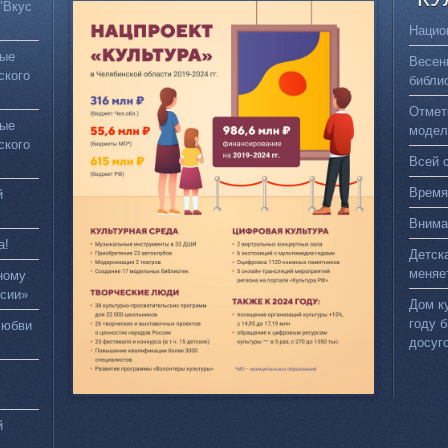
"Вкус
Нацио
вые
Весен
ского
библи
Отмет
вые
модел
ского
Всей 
Время
й
Внима
а!
Детск
меняе
ному
сии»
Дом к
году 
любви
досуг
й