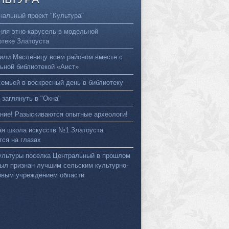
нальный проект "Культура"
няя этно-карусель в модельной
отеке Златоуста
или Масленицу всем районом вместе с
ьной библиотекой «Аист»
семьей в воскресный день в библиотеку
 заглянуть в "Окна"
ние! Разыскиваются опытные археологи!
ая школа искусств №1 Златоуста
тся на глазах
ультуры поселка Центральный в прошлом
был признан лучшим сельским культурно-
овым учреждением области