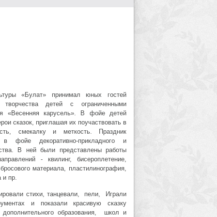
ьтуры «Булат» принимал юных гостей
я творчества детей с ограниченными
ья «Весенняя карусель». В фойе детей
рои сказок, приглашая их поучаствовать в
сть, смекалку и меткость. Праздник
 в фойе декоративно-прикладного и
сства. В ней были представлены работы
правлений - квилинг, бисероплетение,
 бросового материала, пластилинография,
 и пр.
ировали стихи, танцевали, пели, Играли
ументах и показали красивую сказку
 дополнительного образования, школ и