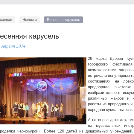
Главная
Новости
Весенняя карусель
есенняя карусель
 Апреля 2014.
28 марта Дворец Кул
городского фестивал
возможностями здоров
встречали популярные ге
состязаниях на ловко
предваряла выставка
изобразительного иску
различных жанров и на
работы из природного и
народная кукла, вышивка
А на сцене дети деклам
на музыкальных инстр
роделки чернобурой». Более 120 детей из дошкольных учреждений,