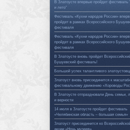
В Златоусте впервые пройдет фестиваль 
и лето"
Фестиваль «Кухни народов России» впер
пройдет в рамках Всероссийского Бушуев
фестиваля
Фестиваль «Кухни народов России» впер
пройдет в рамках Всероссийского Бушуев
фестиваля
В Златоусте вновь пройдет Всероссийски
Бушуевский фестиваль!
Большой успех талантливого златоустовц
Златоуст вновь присоединится к масштаб
фестивальному движению «Хороводы Рос
В Златоусте отпраздновали День семьи, 
и верности
14 июля в Златоусте пройдет фестиваль
«Челябинская область – большая семья»
Златоуст присоединится ко Всероссийско
акции «Ночь музеев»