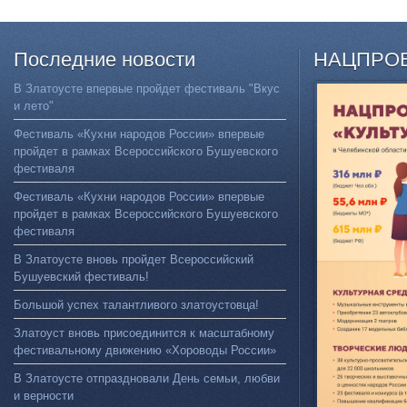
Последние
новости
НАЦПРО
В Златоусте впервые пройдет фестиваль "Вкус
и лето"
Фестиваль «Кухни народов России» впервые
пройдет в рамках Всероссийского Бушуевского
фестиваля
Фестиваль «Кухни народов России» впервые
пройдет в рамках Всероссийского Бушуевского
фестиваля
В Златоусте вновь пройдет Всероссийский
Бушуевский фестиваль!
Большой успех талантливого златоустовца!
Златоуст вновь присоединится к масштабному
фестивальному движению «Хороводы России»
В Златоусте отпраздновали День семьи, любви
и верности