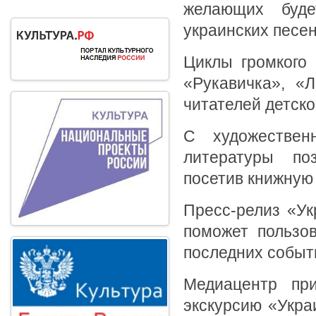
желающих буде
украинских песе
Циклы громкого 
«Рукавичка», «
читателей детско
С художествен
литературы поз
посетив книжную 
Пресс-релиз «Ук
поможет пользо
последних событ
Медиацентр при
экскурсию «Укра