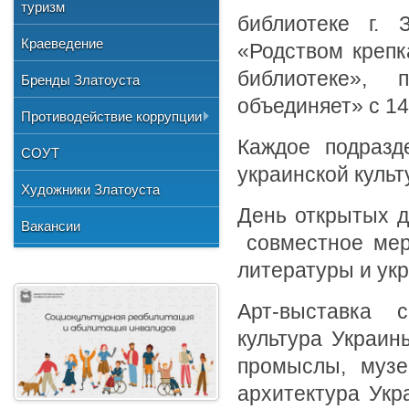
Общественные организации
туризм
и отдыха
№3"
Фото
библиотеке г. 
Учетная политика
Нормативно-правовая база
Центр хозяйственного
Союз художников России
"Детская школа искусств №1"
Краеведение
«Родством крепк
Видео
обслуживания
Национальные культурные
"Детская школа искусств №2"
библиотеке»,
Бренды Златоуста
центры
"Детская школа искусств №3"
объединяет» с 14
Литературное объединение
Противодействие коррупции
"Мартен"
Городской методический совет
Каждое подразд
Документы
СОУТ
Профсоюзная организация
украинской куль
Сведения о доходах
Художники Златоуста
День открытых д
Методические рекомендации
Вакансии
совместное мер
Формы документов
литературы и ук
Арт-выставка с
культура Украи
промыслы, музеи
архитектура Укр