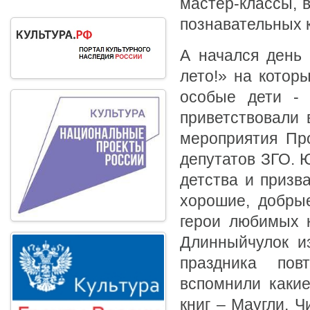
мастер-классы, 
познавательных к
А начался день 
лето!» на котор
особые дети -
приветствовали 
мероприятия Пр
депутатов ЗГО. 
детства и призв
хорошие, добры
герои любимых к
Длинныйчулок из
праздника пов
вспомнили каки
книг – Маугли, 