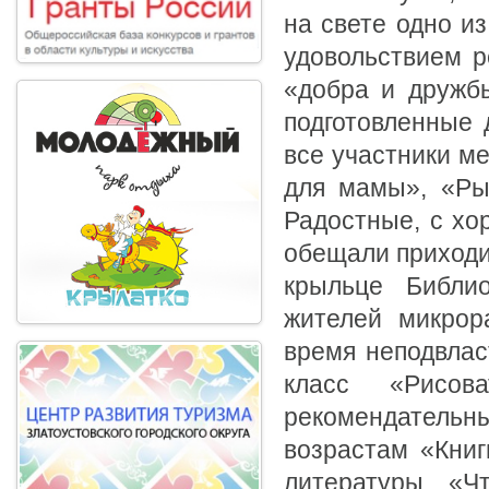
на свете одно и
удовольствием р
«добра и дружб
подготовленные 
все участники м
для мамы», «Рыб
Радостные, с хо
обещали приходи
крыльце Библи
жителей микрор
время неподвлас
класс «Рисов
рекомендательн
возрастам «Книг
литературы «Ч