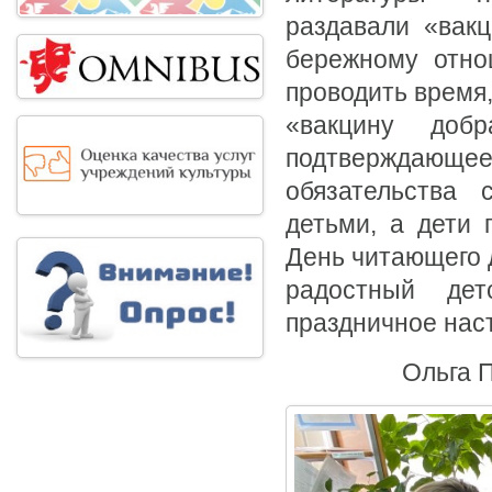
раздавали «вакц
бережному отно
проводить время
«вакцину доб
подтверждающе
обязательства 
детьми, а дети 
День читающего д
радостный де
праздничное наст
Ольга 