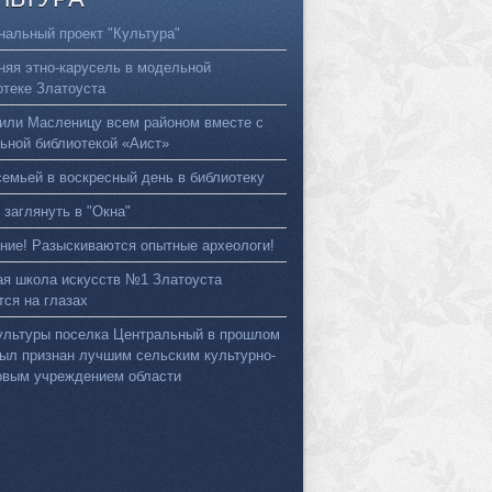
нальный проект "Культура"
няя этно-карусель в модельной
отеке Златоуста
или Масленицу всем районом вместе с
ьной библиотекой «Аист»
семьей в воскресный день в библиотеку
 заглянуть в "Окна"
ние! Разыскиваются опытные археологи!
ая школа искусств №1 Златоуста
тся на глазах
ультуры поселка Центральный в прошлом
был признан лучшим сельским культурно-
овым учреждением области