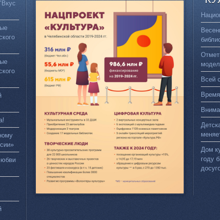
"Вкус
Нацио
вые
Весен
ского
библи
Отмет
вые
модел
ского
Всей 
Время
й
Внима
а!
Детск
меняе
ному
сии»
Дом к
году 
любви
досуг
й