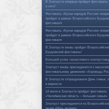
В Златоусте впервые пройдет фестиваль 
и лето"
Фестиваль «Кухни народов России» впер
пройдет в рамках Всероссийского Бушуев
фестиваля
Фестиваль «Кухни народов России» впер
пройдет в рамках Всероссийского Бушуев
фестиваля
В Златоусте вновь пройдет Всероссийски
Бушуевский фестиваль!
Большой успех талантливого златоустовц
Златоуст вновь присоединится к масштаб
фестивальному движению «Хороводы Рос
В Златоусте отпраздновали День семьи, 
и верности
14 июля в Златоусте пройдет фестиваль
«Челябинская область – большая семья»
Златоуст присоединится ко Всероссийско
акции «Ночь музеев»