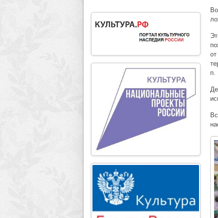
Во
ло
Эт
по
от
те
п.
Де
ис
Вс
на