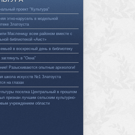
нальный проект "Культура"
няя этно-карусель в модельной
отеке Златоуста
или Масленицу всем районом вместе с
ьной библиотекой «Аист»
семьей в воскресный день в библиотеку
 заглянуть в "Окна"
ние! Разыскиваются опытные археологи!
ая школа искусств №1 Златоуста
тся на глазах
ультуры поселка Центральный в прошлом
был признан лучшим сельским культурно-
овым учреждением области