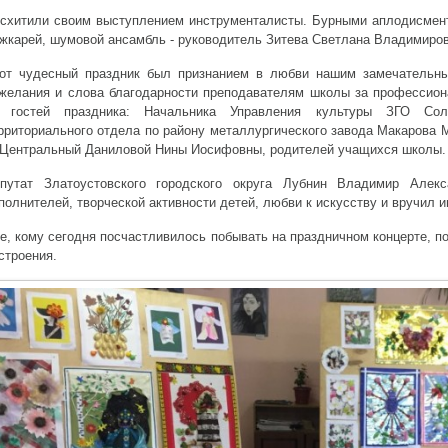
схитили своим выступлением инструменталисты. Бурными аплодисмент
жкарей, шумовой ансамбль - руководитель Зитева Светлана Владимиров
от чудесный праздник был признанием в любви нашим замечательны
желания и слова благодарности преподавателям школы за профессиона
 гостей праздника: Начальника Управления культуры ЗГО Со
рриториального отдела по району металлургического завода Макарова
 Центральный Даниловой Нины Иосифовны, родителей учащихся школы.
путат Златоустовского городского округа Лубнин Владимир Алек
полнителей, творческой активности детей, любви к искусству и вручил и
е, кому сегодня посчастливилось побывать на праздничном концерте, п
строения.