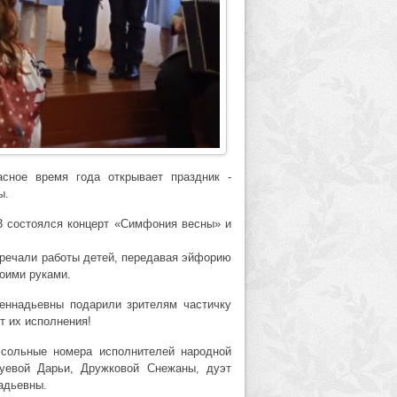
сное время года открывает праздник -
ы.
3 состоялся концерт «Симфония весны» и
тречали работы детей, передавая эйфорию
оими руками.
еннадьевны подарили зрителям частичку
т их исполнения!
сольные номера исполнителей народной
уевой Дарьи, Дружковой Снежаны, дуэт
адьевны.