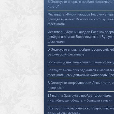
В Златоусте впервые пройдет фестиваль 
и лето"
Фестиваль «Кухни народов России» впер
пройдет в рамках Всероссийского Бушуев
фестиваля
Фестиваль «Кухни народов России» впер
пройдет в рамках Всероссийского Бушуев
фестиваля
В Златоусте вновь пройдет Всероссийски
Бушуевский фестиваль!
Большой успех талантливого златоустовц
Златоуст вновь присоединится к масштаб
фестивальному движению «Хороводы Рос
В Златоусте отпраздновали День семьи, 
и верности
14 июля в Златоусте пройдет фестиваль
«Челябинская область – большая семья»
Златоуст присоединится ко Всероссийско
акции «Ночь музеев»