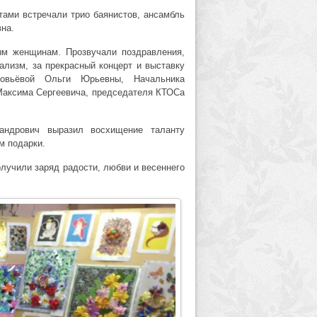
ами встречали трио баянистов, ансамбль
на.
м женщинам. Прозвучали поздравления,
лизм, за прекрасный концерт и выставку
ловьёвой Ольги Юрьевны, Начальника
 Максима Сергеевича, председателя КТОСа
сандрович выразил восхищение таланту
м подарки.
олучили заряд радости, любви и весеннего