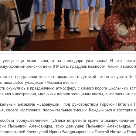
 улице еще лежит снег, а на календаре уже весна! И это прекра
ждународный женский день 8 Марта, праздник нежности, ласки и красот
марта в преддверии женского праздника в Детской школе искусств № 
ставка работ учащихся «Мозаика весны».
сти окунулись в праздничную атмосферу с самого порога школы - их вс
сеннего настроения, мальчики дарили женщинам цветы, выполненные св
кальный ансамбль «Забавушки» под руководством Горской Натальи Г
бя, своего настроения, положительные эмоции. Каждый был в восторге о
особым воодушевлением публика встретила яркие и эмоциональные 
сни Пырьёвой Александры, трио девчушек Пырьёвой Александры, Т
еподавателей Косинцевой Ирины Владимировны и Горской Натальи Генн