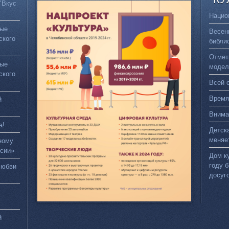
"Вкус
Нацио
вые
Весен
ского
библи
Отмет
вые
модел
ского
Всей 
Время
й
Внима
а!
Детск
меняе
ному
сии»
Дом к
году 
любви
досуг
й