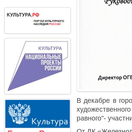
В декабре в гор
художественного
равного"- участн
От ДК «Железнод