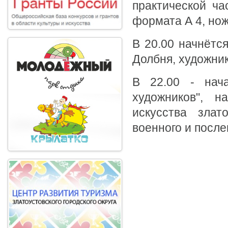
практической ча
формата А 4, ножн
В 20.00 начнётс
Долбня, художник
В 22.00 - нача
художников", н
искусства злат
военного и после