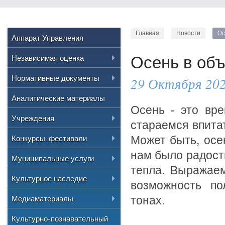
Главная
Новости
Ос
Аппарат Управления
Независимая оценка
Осень в объ
Нормативные правовые акты
Нормативные документы
29 Октября 202
РФ
Положение об управлении
Аналитические материалы
Приказы Министерства
Осень - это вр
культуры России
Распоряжения и
Учреждения
стараемся впита
постановления
Приказы Министерства
Культурно-досуговые
Конкурсы, фестивали
Может быть, осе
культуры Челябинской области
Административные
регламенты
нам было радостн
Образовательные
Дворец культуры "Булат"
Всероссийские
Муниципальные услуги
Приказы Управления культуры
Программы
тепла. Выражаем
Дворец культуры
"Централизованная
"Детская музыкальная школа
Региональные, Областные
Результаты
Реестр
Культурное наследие
"Железнодорожник"
№1"
библиотечная система"
возможность по
Приказы
Городские
Муниципальные задания
Сельская централизованная
Информация
"Детская музыкальная школа
Медиаматериалы
тонах.
"Городской краеведческий
Протоколы
клубная система
№2"
музей"
Перечень объектов
Аудио
Культурно-познавательный
Ведомственный контроль
Златоустовские парки культуры
"Детская музыкальная школа
культурного наследия