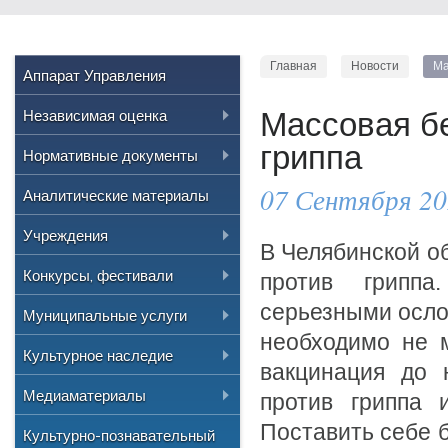
Главная
Новости
Ма
Аппарат Управления
Независимая оценка
Массовая б
гриппа
Нормативные правовые акты
Нормативные документы
РФ
07 Сентября 20
Положение об управлении
Аналитические материалы
Приказы Министерства
культуры России
Распоряжения и
Учреждения
постановления
В Челябинской о
Приказы Министерства
Культурно-досуговые
Конкурсы, фестивали
против гриппа
культуры Челябинской области
Административные
регламенты
Образовательные
Дворец культуры "Булат"
серьезными осло
Всероссийские
Муниципальные услуги
Приказы Управления культуры
Программы
необходимо не 
Дворец культуры
"Централизованная
"Детская музыкальная школа
Региональные, Областные
Результаты
Реестр
Культурное наследие
"Железнодорожник"
№1"
библиотечная система"
вакцинация до 
Приказы
Городские
Муниципальные задания
Сельская централизованная
Информация
"Детская музыкальная школа
Медиаматериалы
"Городской краеведческий
против гриппа 
Протоколы
клубная система
№2"
музей"
Перечень объектов
Поставить себе б
Аудио
Культурно-познавательный
Ведомственный контроль
Златоустовские парки культуры
"Детская музыкальная школа
культурного наследия