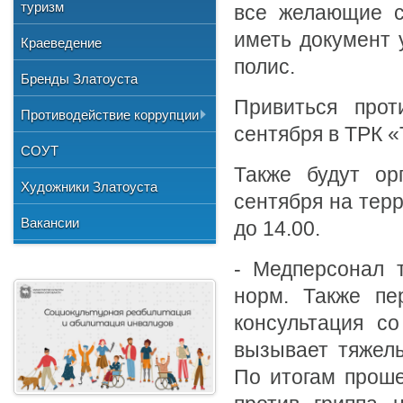
Общественные организации
туризм
и отдыха
все желающие с
№3"
Фото
Учетная политика
Нормативно-правовая база
Центр хозяйственного
Союз художников России
иметь документ 
"Детская школа искусств №1"
Краеведение
Видео
обслуживания
Национальные культурные
полис.
"Детская школа искусств №2"
Бренды Златоуста
центры
"Детская школа искусств №3"
Привиться прот
Литературное объединение
Противодействие коррупции
"Мартен"
Городской методический совет
сентября в ТРК «
Документы
СОУТ
Профсоюзная организация
Также будут ор
Сведения о доходах
Художники Златоуста
сентября на тер
Методические рекомендации
Вакансии
до 14.00.
Формы документов
- Медперсонал 
норм. Также пе
консультация с
вызывает тяжелы
По итогам проше