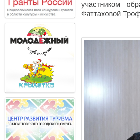
участником об
Фаттаховой Троф