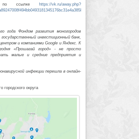
ти по ссылке
https://vk.ru/away.php?
47008f494bb0493181345176bc31e4a385b6b6c1e3cbf8a22caa0ef1c9e%26so
го года Фондом развития моногородов
, государственный инвестиционный банк,
ентром и компаниями Google и Яндекс. К
егодня «Прошагай город» - не просто
ивать малые и средние предприятия и
ронавирусной инфекции перешла в онлайн-
о городского округа