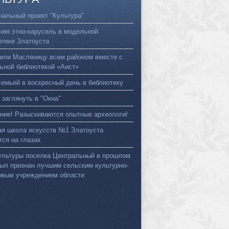
нальный проект "Культура"
няя этно-карусель в модельной
отеке Златоуста
или Масленицу всем районом вместе с
ьной библиотекой «Аист»
семьей в воскресный день в библиотеку
 заглянуть в "Окна"
ние! Разыскиваются опытные археологи!
ая школа искусств №1 Златоуста
тся на глазах
ультуры поселка Центральный в прошлом
был признан лучшим сельским культурно-
овым учреждением области