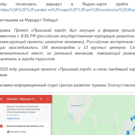
тобы посмотреть маршрут в Яндекс-карте прой
=https%3A%2F%2Fyandex.ru%2Fmaps%2F%3Fum%3Dconstructor%253Aaa892
иглашаем на Маршрут Победы!
равка: Проект «Прошагай город» был запущен в феврале прошло
вместно с ВЭБ.РФ (российская государственная корпорация развития
нансирующий проекты развития экономики), Российским экспортным ц
ции присоединились 166 моногородов и 13 крупных центров. С
звлекательный квест, но реальный механизм, помогающий разв
ивлекать в города туристов.
2020 году реализация проекта «Прошагай город» в связи пандемией ко
жим.
кламно-информационный отдел Центра развития туризма Златоустовског