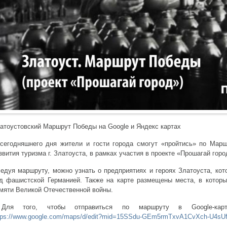
атоустовский Маршрут Победы на Google и Яндекс картах
сегодняшнего дня жители и гости города смогут «пройтись» по Мар
звития туризма г. Златоуста, в рамках участия в проекте «Прошагай гор
едуя маршруту, можно узнать о предприятиях и героях Златоуста, ко
д фашистской Германией. Также на карте размещены места, в которы
мяти Великой Отечественной войны.
ля того, чтобы отправиться по маршруту в Google-карт
tps://www.google.com/maps/d/edit?mid=15SSdu-GEm5rmTxvA1CvXch-U4sUf