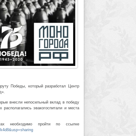
шруту Победы, который разработал Центр
од».
торые внесли непосильный вклад в победу
х располагались эвакогоспитали и места
ах необходимо пройти по ссылке
k4d8&usp=sharing