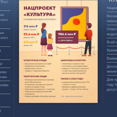
"Вкус
Нацио
вые
Весен
ского
библи
Отмет
вые
модел
ского
Всей 
Время
й
Внима
а!
Детск
меняе
ному
сии»
Дом к
году 
любви
досуг
й