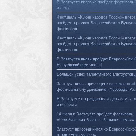
В Златоусте впервые пройдет фестиваль 
и лето"
Фестиваль «Кухни народов России» впер
пройдет в рамках Всероссийского Бушуев
фестиваля
Фестиваль «Кухни народов России» впер
пройдет в рамках Всероссийского Бушуев
фестиваля
В Златоусте вновь пройдет Всероссийски
Бушуевский фестиваль!
Большой успех талантливого златоустовц
Златоуст вновь присоединится к масштаб
фестивальному движению «Хороводы Рос
В Златоусте отпраздновали День семьи, 
и верности
14 июля в Златоусте пройдет фестиваль
«Челябинская область – большая семья»
Златоуст присоединится ко Всероссийско
акции «Ночь музеев»