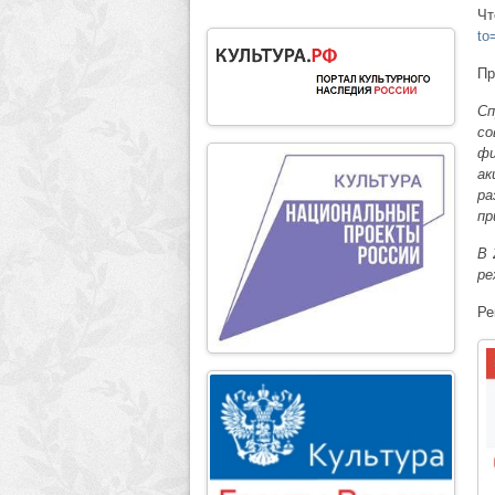
Ч
to
Пр
Сп
со
фи
ак
ра
пр
В 
ре
Ре