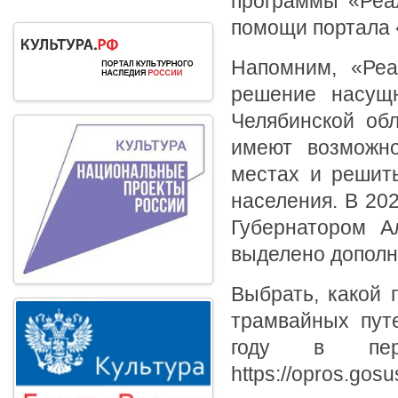
программы «Реал
помощи портала 
Напомним, «Реа
решение насущн
Челябинской обл
имеют возможно
местах и решит
населения. В 20
Губернатором А
выделено допол
Выбрать, какой 
трамвайных пут
году в пер
https://opros.gosus