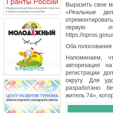
Выразить свое м
«Реальные де
отремонтироват
первую о
https://opros.gosu
Оба голосования 
Напоминаем, ч
авторизация на
регистрации дол
округу. Для уд
разработано б
житель 74», кото