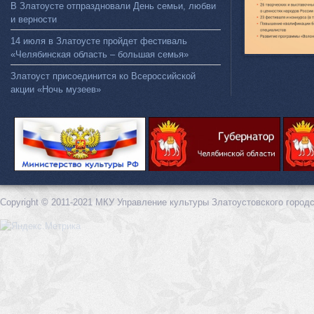
В Златоусте отпраздновали День семьи, любви
и верности
14 июля в Златоусте пройдет фестиваль
«Челябинская область – большая семья»
Златоуст присоединится ко Всероссийской
акции «Ночь музеев»
Copyright © 2011-2021 МКУ Управление культуры Златоустовского городс