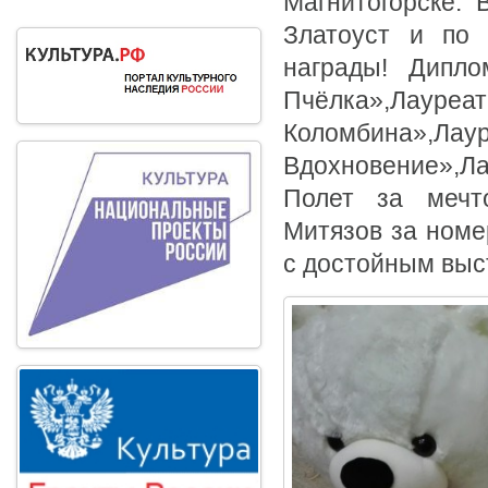
Магнитогорске. 
Златоуст и по 
награды! Дипло
Пчёлка»,Лауре
Коломбина»,Лау
Вдохновение»,Л
Полет за мечт
Митязов за номе
с достойным выс