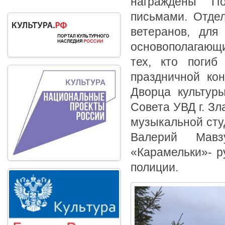
награждены П
письмами. Отдел
ветеранов, для
основополагающи
тех, кто погиб
праздничной ко
Дворца культур
Совета УВД г. Зл
музыкальной сту
Валерий Мавз
«Карамельки»- р
полиции.