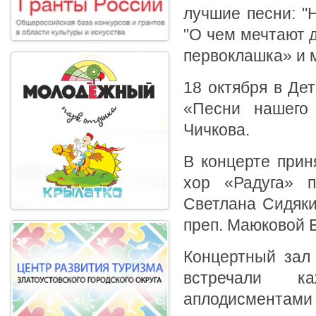
лучшие песни: "Н
"О чем мечтают 
первоклашка» и 
18 октября в Де
«Песни нашего 
Чичкова.
В концерте прин
хор «Радуга» п
Светлана Сидяки
преп. Маюковой Е
Концертный зал 
встречали к
аплодисментами 