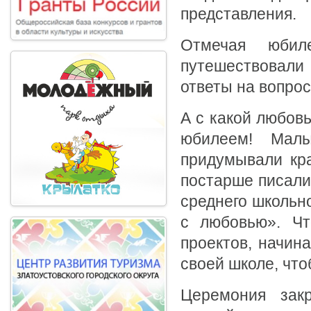
представления.
Отмечая юбил
путешествовали 
ответы на вопро
А с какой любовь
юбилеем! Мал
придумывали кра
постарше писали
среднего школьн
с любовью». Чт
проектов, начин
своей школе, что
Церемония зак