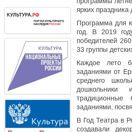
программы летнег
ярких праздника 
Программа для ю
год. В 2019 го
победителей 260
33 группы детски
Каждое лето б
заданиями от Ер
среднего школь
дошкольники 
традиционные 
заданиями, посв
В Год Театра в Р
создавали деко