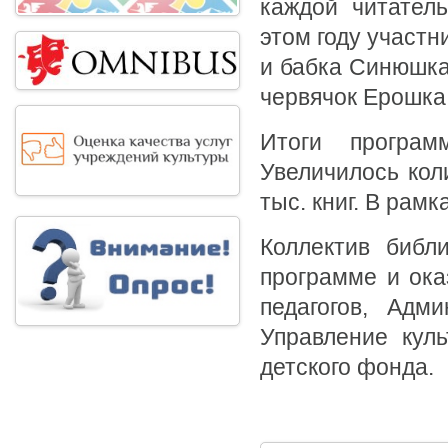
каждой читател
этом году участ
и бабка Синюшка
червячок Ерошка
Итоги програм
Увеличилось кол
тыс. книг. В рам
Коллектив библи
программе и ока
педагогов, Адми
Управление куль
детского фонда.