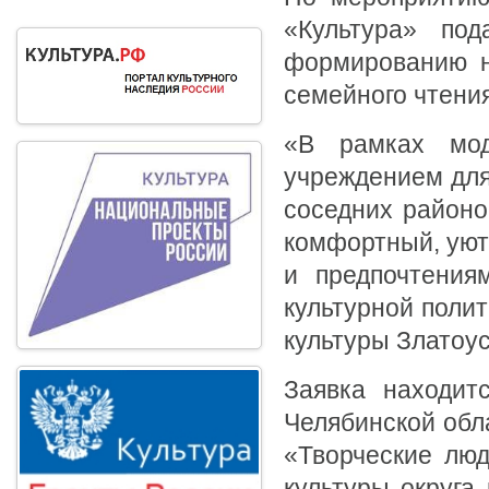
«Культура» по
формированию н
семейного чтения
«В рамках мод
учреждением для
соседних районо
комфортный, уют
и предпочтения
культурной полит
культуры Златоу
Заявка находит
Челябинской обла
«Творческие люд
культуры округа