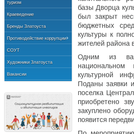
Общественные организации
туризм
и отдыха
№3"
Фото
базы Дворца кул
Учетная политика
Нормативно-правовая база
Центр хозяйственного
Союз художников России
"Детская школа искусств №1"
Краеведение
был закрыт нес
Видео
обслуживания
Национальные культурные
"Детская школа искусств №2"
бюджетных сред
Бренды Златоуста
центры
"Детская школа искусств №3"
культуры к полн
Литературное объединение
Противодействие коррупции
"Мартен"
жителей района в
Городской методический совет
Документы
СОУТ
Профсоюзная организация
Одним из важ
Сведения о доходах
Художники Златоуста
национальном 
Методические рекомендации
Вакансии
культурной инф
Формы документов
Поданы заявки и
поселка Централ
приобретено зву
закуплено обору
появится передв
По мероприятию