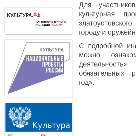
Для участнико
культурная пр
златоустовского
городу и оружей
С подробной ин
можно ознако
деятельность
обязательных т
год».