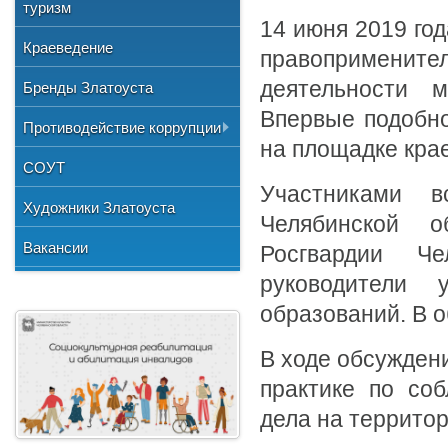
Общественные организации
туризм
и отдыха
№3"
Фото
14 июня 2019 го
Учетная политика
Нормативно-правовая база
Центр хозяйственного
Союз художников России
"Детская школа искусств №1"
Краеведение
Видео
правопримени
обслуживания
Национальные культурные
"Детская школа искусств №2"
деятельности м
Бренды Златоуста
центры
"Детская школа искусств №3"
Впервые подобно
Литературное объединение
Противодействие коррупции
"Мартен"
Городской методический совет
на площадке крае
Документы
СОУТ
Профсоюзная организация
Участниками в
Сведения о доходах
Художники Златоуста
Челябинской о
Методические рекомендации
Вакансии
Росгвардии Че
Формы документов
руководители у
образований. В 
В ходе обсужден
практике по со
дела на территор