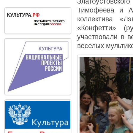
Златоустовског
Тимофеева и Ар
коллектива «Л
«Конфетти» (р
участвовали в в
веселых мультико