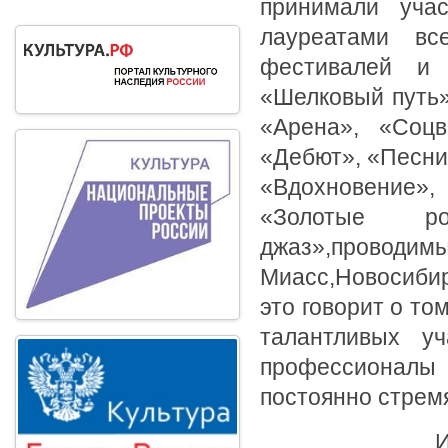
принимали учас
лауреатами вс
фестивалей и 
«Шелковый путь»,
«Арена», «Соцв
«Дебют», «Песни
«Вдохновение»,
«Золотые ро
джаз»,проводим
Миасс,Новосиби
это говорит о то
талантливых у
профессионалы
постоянно стрем
И