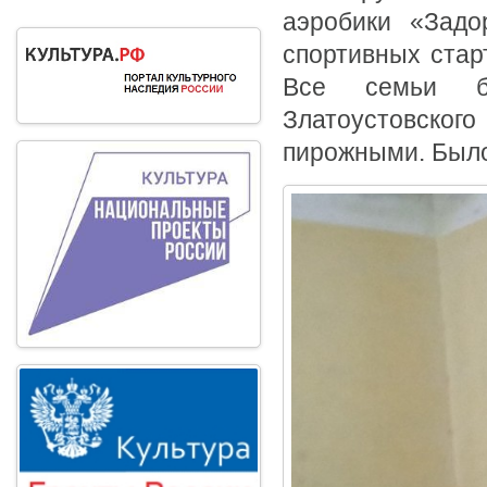
аэробики «Зад
спортивных стар
Все семьи б
Златоустовског
пирожными. Было