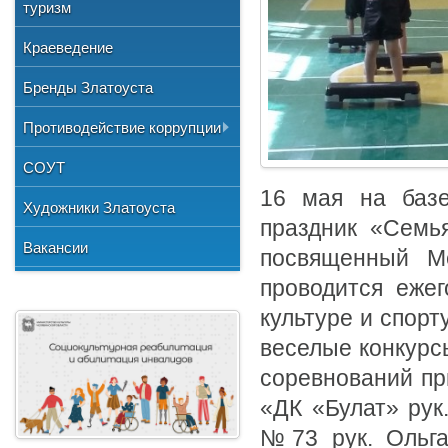
Общественные организации
туризм
и отдыха
№3"
Фото
Учетная политика
Нормативно-правовая база
Центр хозяйственного
Союз художников России
"Детская школа искусств №1"
Краеведение
Видео
обслуживания
Национальные культурные
"Детская школа искусств №2"
Бренды Златоуста
центры
"Детская школа искусств №3"
Литературное объединение
Противодействие коррупции
"Мартен"
Городской методический совет
Документы
СОУТ
Профсоюзная организация
16 мая на баз
Сведения о доходах
Художники Златоуста
праздник «Семь
Методические рекомендации
Вакансии
посвященный М
Формы документов
проводится еже
культуре и спорт
веселые конкурс
соревнований пр
«ДК «Булат» рук
№73 рук. Ольга