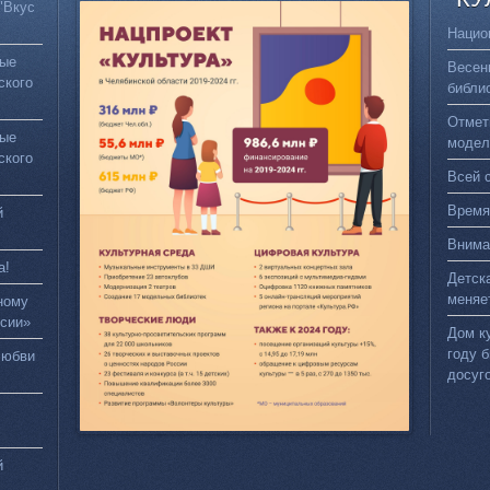
"Вкус
Нацио
вые
Весен
ского
библи
Отмет
вые
модел
ского
Всей 
Время
й
Внима
а!
Детск
меняе
ному
сии»
Дом к
году 
любви
досуг
й