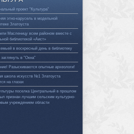
нальный проект "Культура"
няя этно-карусель в модельной
отеке Златоуста
или Масленицу всем районом вместе с
ьной библиотекой «Аист»
семьей в воскресный день в библиотеку
 заглянуть в "Окна"
ние! Разыскиваются опытные археологи!
ая школа искусств №1 Златоуста
тся на глазах
ультуры поселка Центральный в прошлом
был признан лучшим сельским культурно-
овым учреждением области