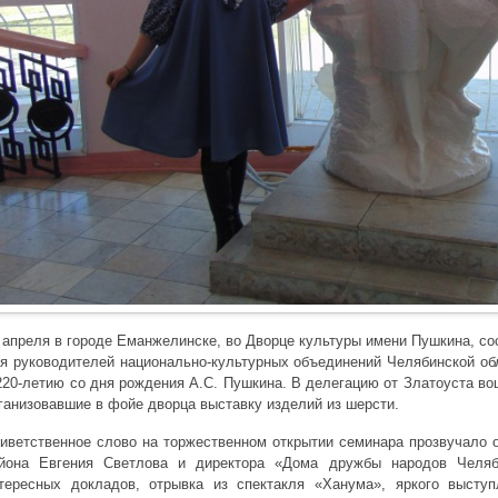
 апреля в городе Еманжелинске, во Дворце культуры имени Пушкина, со
я руководителей национально-культурных объединений Челябинской об
220-летию со дня рождения А.С. Пушкина. В делегацию от Златоуста во
ганизовавшие в фойе дворца выставку изделий из шерсти.
иветственное слово на торжественном открытии семинара прозвучало 
йона Евгения Светлова и директора «Дома дружбы народов Челяб
тересных докладов, отрывка из спектакля «Ханума», яркого выступ