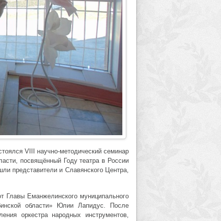
стоялся VIII научно-методический семинар
ласти, посвящённый Году театра в России
шли представители и Славянского Центра,
от Главы Еманжелинского муниципального
инской области» Юлии Лапидус. После
ления оркестра народных инструментов,