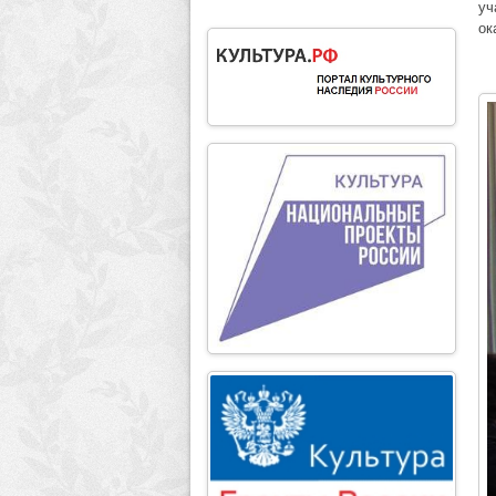
уч
ок