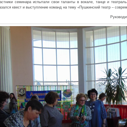
астники семинара испытали свои таланты в вокале, танце и театрал
азался квест и выступление команд на тему «Пушкинский театр – совре
Руководи