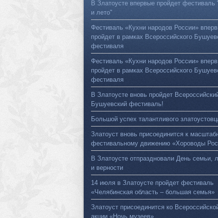
В Златоусте впервые пройдет фестиваль 
и лето"
Фестиваль «Кухни народов России» впер
пройдет в рамках Всероссийского Бушуев
фестиваля
Фестиваль «Кухни народов России» впер
пройдет в рамках Всероссийского Бушуев
фестиваля
В Златоусте вновь пройдет Всероссийски
Бушуевский фестиваль!
Большой успех талантливого златоустовц
Златоуст вновь присоединится к масштаб
фестивальному движению «Хороводы Рос
В Златоусте отпраздновали День семьи, 
и верности
14 июля в Златоусте пройдет фестиваль
«Челябинская область – большая семья»
Златоуст присоединится ко Всероссийско
акции «Ночь музеев»