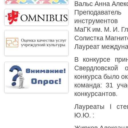
Вальс Анна Алек
Преподаватель
инструментов
МаГК им. М. И. Г
Солистка Магнито
Лауреат междуна
В конкурсе при
Свердловской о
конкурса было ок
команда: 31 уча
конкурсантов.
Лауреаты I сте
Ю.Ю. :