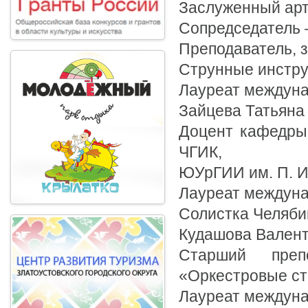
Заслуженный арт
Сопредседатель 
Преподаватель, 
Струнные инстру
Лауреат междуна
Зайцева Татьяна
Доцент кафедры
ЧГИК,
ЮУрГИИ им. П. И
Лауреат междуна
Солистка Челяби
Кудашова Валент
Старший препо
«Оркестровые ст
Лауреат междуна