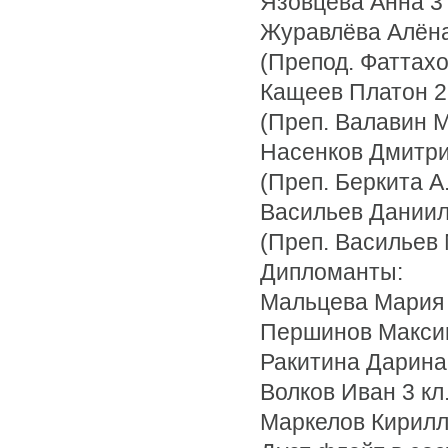
Язовцева Анна 3 
Журавлёва Алёна 
(Препод. Фаттахов
Кащеев Платон 2 
(Преп. Валавин М.
Насенков Дмитрий
(Преп. Беркита А.
Васильев Даниил 
(Преп. Васильев М
Дипломанты:
Мальцева Мария 
Першинов Максим 
Ракитина Дарина 
Волков Иван 3 кл.
Маркелов Кирилл 