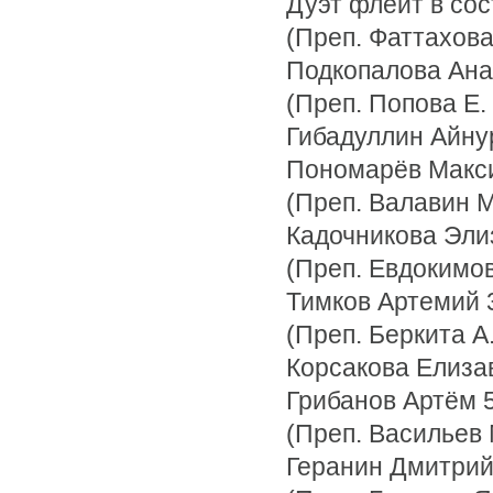
Дуэт флейт в сос
(Преп. Фаттахова 
Подкопалова Анас
(Преп. Попова Е. 
Гибадуллин Айнур
Пономарёв Макси
(Преп. Валавин М.
Кадочникова Элиз
(Преп. Евдокимова
Тимков Артемий 3
(Преп. Беркита А. 
Корсакова Елизав
Грибанов Артём 5
(Преп. Васильев М
Геранин Дмитрий 