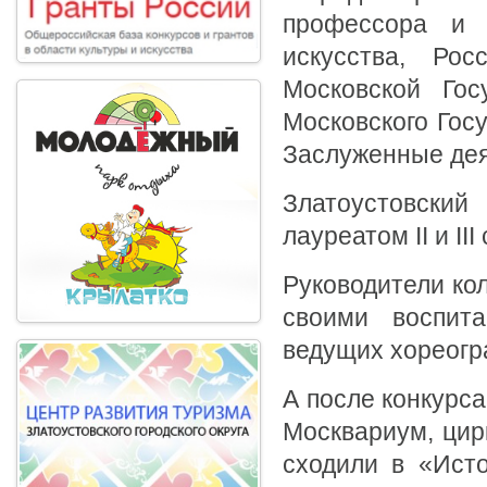
профессора и 
искусства, Ро
Московской Гос
Московского Госу
Заслуженные деят
Златоустовски
лауреатом II и III
Руководители кол
своими воспита
ведущих хореогр
А после конкурс
Москвариум, цир
сходили в «Исто