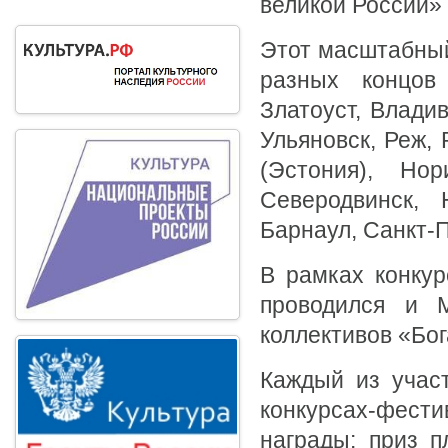
великой России» 
Этот масштабный
разных концов 
Златоуст, Влади
Ульяновск, Реж, 
(Эстония), Нор
Северодвинск, 
Барнаул, Санкт-П
В рамках конку
проводился и М
коллективов «Бо
Каждый из участ
конкурсах-фест
награды: приз 