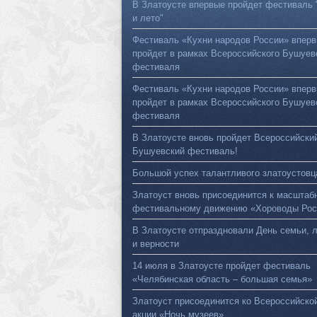
В Златоусте впервые пройдет фестиваль 
и лето"
Фестиваль «Кухни народов России» впер
пройдет в рамках Всероссийского Бушуев
фестиваля
Фестиваль «Кухни народов России» впер
пройдет в рамках Всероссийского Бушуев
фестиваля
В Златоусте вновь пройдет Всероссийски
Бушуевский фестиваль!
Большой успех талантливого златоустовц
Златоуст вновь присоединится к масштаб
фестивальному движению «Хороводы Рос
В Златоусте отпраздновали День семьи, 
и верности
14 июля в Златоусте пройдет фестиваль
«Челябинская область – большая семья»
Златоуст присоединится ко Всероссийско
акции «Ночь музеев»