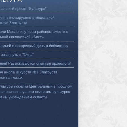
нальный проект "Культура"
няя этно-карусель в модельной
отеке Златоуста
или Масленицу всем районом вместе с
ьной библиотекой «Аист»
семьей в воскресный день в библиотеку
 заглянуть в "Окна"
ние! Разыскиваются опытные археологи!
ая школа искусств №1 Златоуста
тся на глазах
ультуры поселка Центральный в прошлом
был признан лучшим сельским культурно-
овым учреждением области