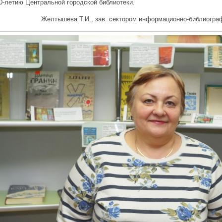
0-летию Центральной городской библиотеки.
Желтышева Т.И., зав. сектором информационно-библиогра