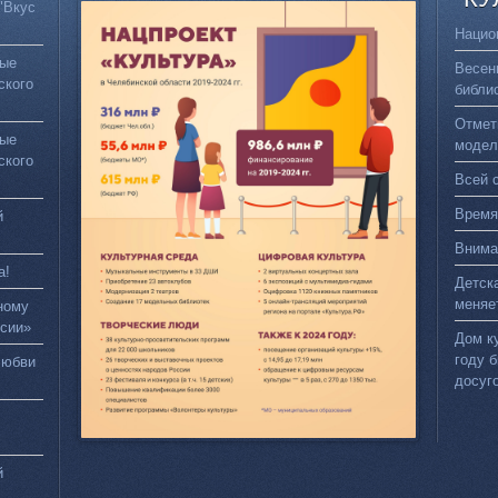
"Вкус
Нацио
вые
Весен
ского
библи
Отмет
вые
модел
ского
Всей 
Время
й
Внима
а!
Детск
меняе
ному
сии»
Дом к
году 
любви
досуг
й