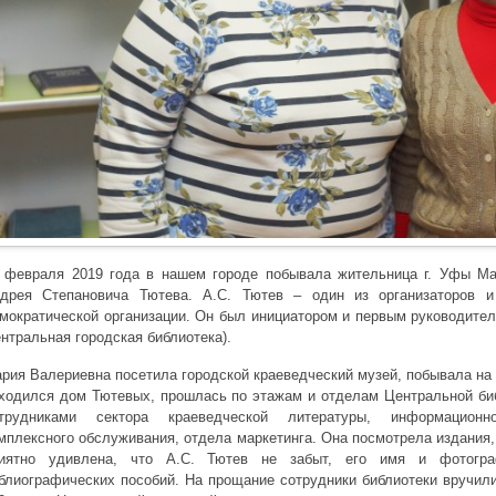
 февраля 2019 года в нашем городе побывала жительница г. Уфы Ма
дрея Степановича Тютева. А.С. Тютев – один из организаторов и 
мократической организации. Он был инициатором и первым руководител
нтральная городская библиотека).
рия Валериевна посетила городской краеведческий музей, побывала на у
ходился дом Тютевых, прошлась по этажам и отделам Центральной биб
трудниками сектора краеведческой литературы, информационно
мплексного обслуживания, отдела маркетинга. Она посмотрела издания,
иятно удивлена, что А.С. Тютев не забыт, его имя и фотогр
блиографических пособий. На прощание сотрудники библиотеки вручил