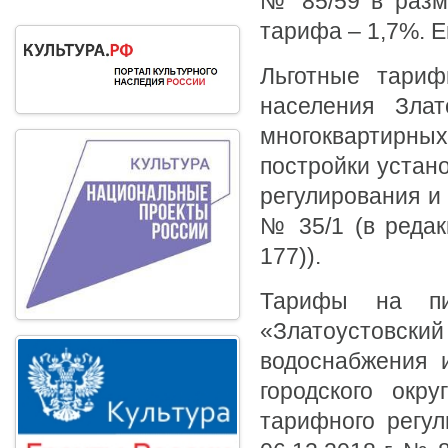
№ 85/59 в разме
тарифа – 1,7%. Е
Льготные тариф
населения Злат
многоквартирны
постройки устан
регулирования и 
№ 35/1 (в редак
177)).
Тарифы на пи
«Златоустовский
водоснабжения и
городского окр
тарифного регул