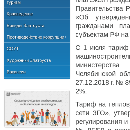
Общественные организации
туризм
и отдыха
№3"
Фото
Правительства Р
Учетная политика
Нормативно-правовая база
Центр хозяйственного
Союз художников России
"Детская школа искусств №1"
Краеведение
Видео
«Об утвержден
обслуживания
Национальные культурные
"Детская школа искусств №2"
гражданами пл
Бренды Златоуста
центры
"Детская школа искусств №3"
субъектам РФ на 
Литературное объединение
Противодействие коррупции
"Мартен"
Городской методический совет
С 1 июля тариф 
Документы
СОУТ
Профсоюзная организация
машиностроите
Сведения о доходах
Художники Златоуста
министерства
Методические рекомендации
Вакансии
Челябинской обл
Формы документов
27.12.2018 г. № 8
2%.
Тариф на тепло
сети ЗГО», утве
регулирования и 