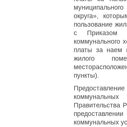
муниципального
округа», котор
пользование жил
с Приказом м
коммунального х
платы за наем 
жилого поме
месторасполож
пункты).
Предоставлени
коммунальны
Правительства РФ
предоставлени
коммунальных ус