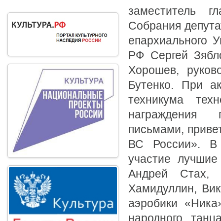
заместитель г
Собрания депута
епархиального У
РФ Сергей Зябло
Хорошев, руков
Бутенко. При ак
техникума тех
награждения 
письмами, приве
ВС России». В 
участие лучшие 
Андрей Стах, 
Хамидуллин, Вик
аэробики «Ника
народного танц