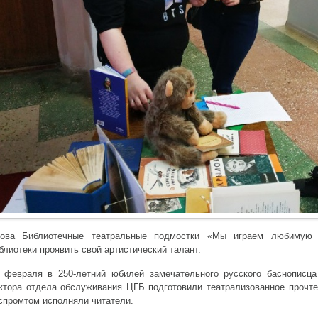
ова Библиотечные театральные подмостки «Мы играем любимую к
блиотеки проявить свой артистический талант.
 февраля в 250-летний юбилей замечательного русского баснописц
ктора отдела обслуживания ЦГБ подготовили театрализованное прочте
спромтом исполняли читатели.