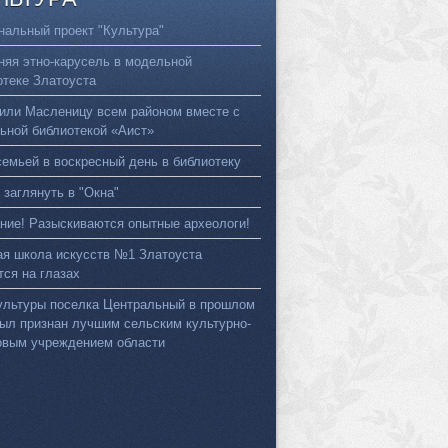
нальный проект "Культура"
няя этно-карусель в модельной
отеке Златоуста
или Масленицу всем районом вместе с
ьной библиотекой «Аист»
семьей в воскресный день в библиотеку
 заглянуть в "Окна"
ние! Разыскиваются опытные археологи!
ая школа искусств №1 Златоуста
тся на глазах
ультуры поселка Центральный в прошлом
был признан лучшим сельским культурно-
овым учреждением области