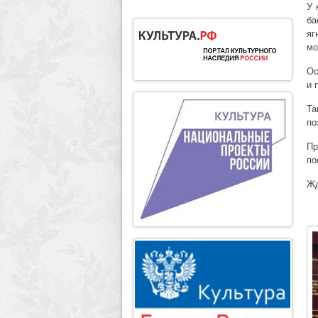
У 
ба
яг
мо
Ос
и 
Та
по
Пр
по
Жд