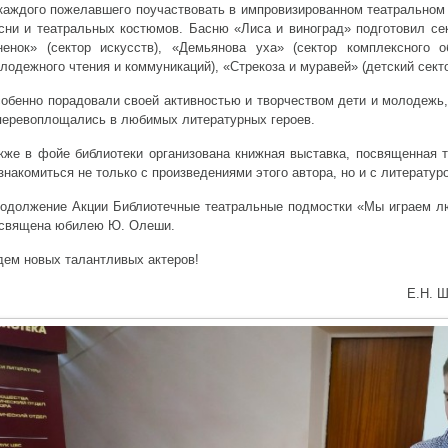
каждого пожелавшего поучаствовать в импровизированном театральном
сни и театральных костюмов. Басню «Лиса и виноград» подготовил сек
ненок» (сектор искусств), «Демьянова уха» (сектор комплексного 
лодежного чтения и коммуникаций), «Стрекоза и муравей» (детский секто
обенно порадовали своей активностью и творчеством дети и молодежь
перевоплощались в любимых литературных героев.
кже в фойе библиотеки организована книжная выставка, посвященная 
знакомиться не только с произведениями этого автора, но и с литературо
одолжение Акции Библиотечные театральные подмостки «Мы играем лю
священа юбилею Ю. Олеши.
ем новых талантливых актеров!
Е.Н. 