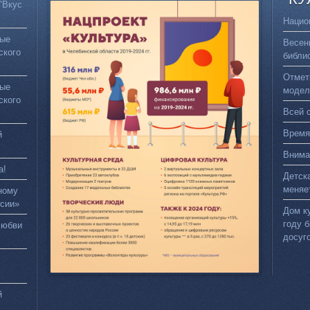
"Вкус
Нацио
вые
Весен
ского
библи
Отмет
вые
модел
ского
Всей 
Время
й
Внима
а!
Детск
меняе
ному
сии»
Дом к
году 
любви
досуг
й