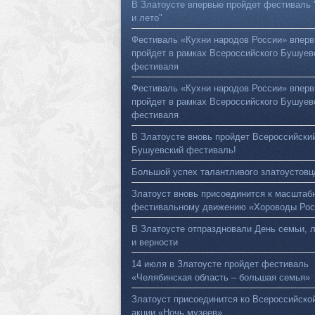
В Златоусте впервые пройдет фестиваль 
и лето"
Фестиваль «Кухни народов России» впер
пройдет в рамках Всероссийского Бушуев
фестиваля
Фестиваль «Кухни народов России» впер
пройдет в рамках Всероссийского Бушуев
фестиваля
В Златоусте вновь пройдет Всероссийски
Бушуевский фестиваль!
Большой успех талантливого златоустовц
Златоуст вновь присоединится к масштаб
фестивальному движению «Хороводы Рос
В Златоусте отпраздновали День семьи, 
и верности
14 июля в Златоусте пройдет фестиваль
«Челябинская область – большая семья»
Златоуст присоединится ко Всероссийско
акции «Ночь музеев»