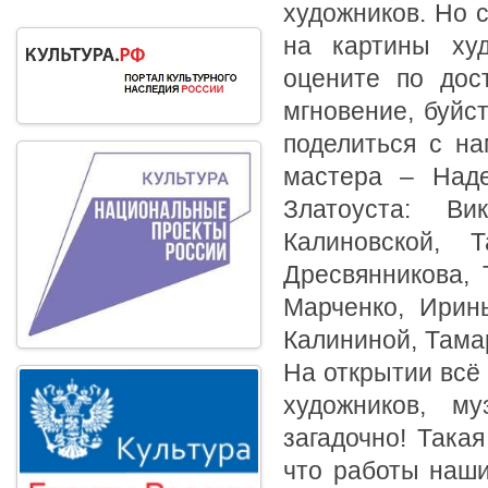
художников. Но 
на картины худ
оцените по дос
мгновение, буйст
поделиться с на
мастера – Над
Златоуста: В
Калиновской, 
Дресвянникова, 
Марченко, Ирин
Калининой, Тама
На открытии всё 
художников, му
загадочно! Така
что работы наши