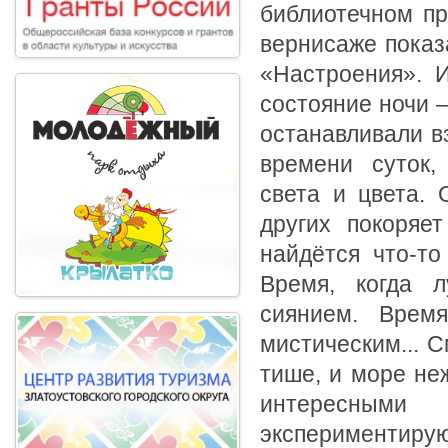
библиотечном пр
вернисаже показ
«Настроения». И
состояние ночи 
останавливали вз
времени суток,
света и цвета. 
других покоряе
найдётся что-то
Время, когда 
сиянием. Время
мистическим... С
тише, и море не
интересным
экспериментиру