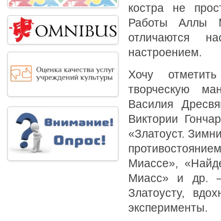
костра не прос
Работы Аллы М
отличаются н
настроением.
Хочу отметит
творческую ма
Василия Дресвя
Виктории Гончар
«Златоуст. Зимн
противостояние
Миассе», «Найд
Миасс» и др. 
Златоусту, вдо
эксперименты.