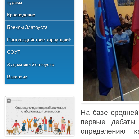
Общественные организации
туризм
и отдыха
№3"
Фото
Учетная политика
Нормативно-правовая база
Центр хозяйственного
Союз художников России
"Детская школа искусств №1"
Краеведение
Видео
обслуживания
Национальные культурные
"Детская школа искусств №2"
Бренды Златоуста
центры
"Детская школа искусств №3"
Литературное объединение
Противодействие коррупции
"Мартен"
Городской методический совет
Документы
СОУТ
Профсоюзная организация
Сведения о доходах
Художники Златоуста
Методические рекомендации
Вакансии
Формы документов
На базе средне
первые дебаты 
определению к