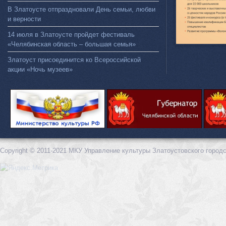
В Златоусте отпраздновали День семьи, любви
и верности
14 июля в Златоусте пройдет фестиваль
«Челябинская область – большая семья»
Златоуст присоединится ко Всероссийской
акции «Ночь музеев»
Copyright © 2011-2021 МКУ Управление культуры Златоустовского городс